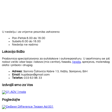
U nedelju i za vrijeme praznika zatvoreno
Pon-Petak
8.00 do 18.00
Subota
8.00 do 18.00
Nedelja
ne radimo
Lokacija Ilidža
Prodavnica specijalizovana za autolakove i autoreparaturu. U asortimanu se još
nalazi veliki izbor boja i lakova (mix centar), fasada,
ljepila
, sprejeva, molerskog
alata i pribora i drugog.
Adresa:
Samira Čatovića Kobre 13, Ilidža, Sarajevo, BiH
Email:
kupiboje@gmail.com
Telefon:
033 63 98 33
Izdvojili smo za Vas
Pogledajte