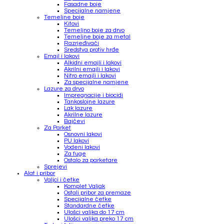
Fasadne boje
Specijalne namjene
Temeljne boje
Kitovi
Temeljno boje za drvo
Temeljne boje za metal
Razrjeđivači
Sredstva protiv hrđe
Emajl i lakovi
Alkidni emajli i lakovi
Akrilni emajli i lakovi
Nitro emajli i lakovi
Za specijalne namjene
Lazure za drvo
Impregnacije i biocidi
Tankoslojne lazure
Lak lazure
Akrilne lazure
Bajčevi
Za Parket
Osnovni lakovi
PU lakovi
Vodeni lakovi
Za fuge
Ostalo za parketare
Sprejevi
Alat i pribor
Valjci i četke
Komplet Valjak
Ostali pribor za premaze
Specijalne četke
Standardne četke
Ulošci valjka do 17 cm
Ulošci valjka preko 17 cm