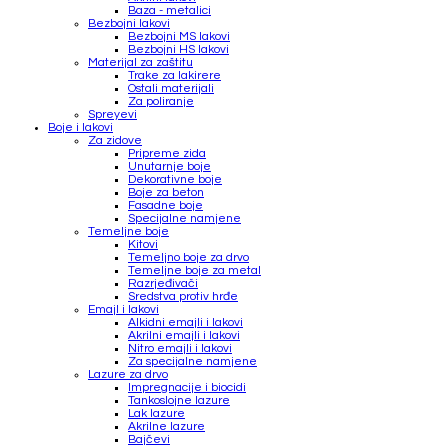
Baza - metalici
Bezbojni lakovi
Bezbojni MS lakovi
Bezbojni HS lakovi
Materijal za zaštitu
Trake za lakirere
Ostali materijali
Za poliranje
Spreyevi
Boje i lakovi
Za zidove
Pripreme zida
Unutarnje boje
Dekorativne boje
Boje za beton
Fasadne boje
Specijalne namjene
Temeljne boje
Kitovi
Temeljno boje za drvo
Temeljne boje za metal
Razrjeđivači
Sredstva protiv hrđe
Emajl i lakovi
Alkidni emajli i lakovi
Akrilni emajli i lakovi
Nitro emajli i lakovi
Za specijalne namjene
Lazure za drvo
Impregnacije i biocidi
Tankoslojne lazure
Lak lazure
Akrilne lazure
Bajčevi