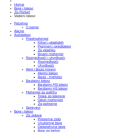
Home
Boje i lakovi
Za Parket
Vodeni lakovi
Početna
O nama
Akcije
Autolakovi
Predmaterijal
Kitovi i plastobiti
Prajmeri i predlakovi
Za plastiku
Brusni materijal
Razrjeđivači i utvrđivači
Razrjeđivači
Utvrđivači
Akril i Baza mixevi
Akrilni lakovi
Baza - metalici
Bezbojni lakovi
Bezbojni MS lakovi
Bezbojni HS lakovi
Materijal za zaštitu
Trake za lakirere
Ostali materijali
Za poliranje
Spreyevi
Boje i lakovi
Za zidove
Pripreme zida
Unutarnje boje
Dekorativne boje
Boje za beton