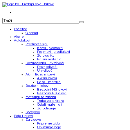
Početna
O nama
Akcije
Autolakovi
Predmaterijal
Kitovi i plastobiti
Prajmeri i predlakovi
Za plastiku
Brusni materijal
Razrjeđivači i utvrđivači
Razrjeđivači
Utvrđivači
Akril i Baza mixevi
Akrilni lakovi
Baza - metalici
Bezbojni lakovi
Bezbojni MS lakovi
Bezbojni HS lakovi
Materijal za zaštitu
Trake za lakirere
Ostali materijali
Za poliranje
Spreyevi
Boje i lakovi
Za zidove
Pripreme zida
Unutarnje boje