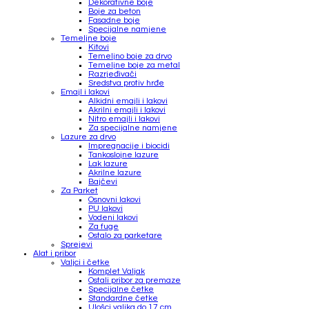
Dekorativne boje
Boje za beton
Fasadne boje
Specijalne namjene
Temeljne boje
Kitovi
Temeljno boje za drvo
Temeljne boje za metal
Razrjeđivači
Sredstva protiv hrđe
Emajl i lakovi
Alkidni emajli i lakovi
Akrilni emajli i lakovi
Nitro emajli i lakovi
Za specijalne namjene
Lazure za drvo
Impregnacije i biocidi
Tankoslojne lazure
Lak lazure
Akrilne lazure
Bajčevi
Za Parket
Osnovni lakovi
PU lakovi
Vodeni lakovi
Za fuge
Ostalo za parketare
Sprejevi
Alat i pribor
Valjci i četke
Komplet Valjak
Ostali pribor za premaze
Specijalne četke
Standardne četke
Ulošci valjka do 17 cm