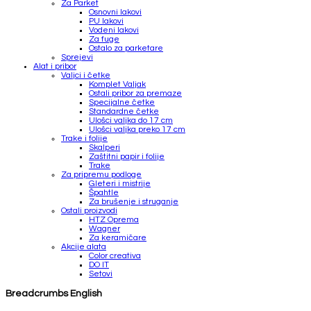
Za Parket
Osnovni lakovi
PU lakovi
Vodeni lakovi
Za fuge
Ostalo za parketare
Sprejevi
Alat i pribor
Valjci i četke
Komplet Valjak
Ostali pribor za premaze
Specijalne četke
Standardne četke
Ulošci valjka do 17 cm
Ulošci valjka preko 17 cm
Trake i folije
Skalperi
Zaštitni papir i folije
Trake
Za pripremu podloge
Gleteri i mistrije
Špahtle
Za brušenje i struganje
Ostali proizvodi
HTZ Oprema
Wagner
Za keramičare
Akcije alata
Color creativa
DO IT
Setovi
Breadcrumbs English