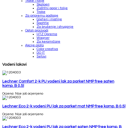
Trake i folije
Skalperi
Zaštitni papir i folije
Trake
Za pripremu podloge
Gleteri i mistrije
Špahtle
Za brušenje i struganje
Ostali proizvodi
HTZ Oprema
Wagner
Za keramičare
Akcije alata
Color creativa
DO IT
Setovi
Vodeni lakovi
Lechner Comfort 2-k PU vodeni lak za parket NMP free saten
komp. B 0,5l
Ocjena: Nije još ocjenjeno
Lechner Eco 2-k vodeni PU lak za parket mat NMP free komp. B 0,5l
Ocjena: Nije još ocjenjeno
Lechner Eco 2-k vodeni PU lak za parket saten NMP free komp. B