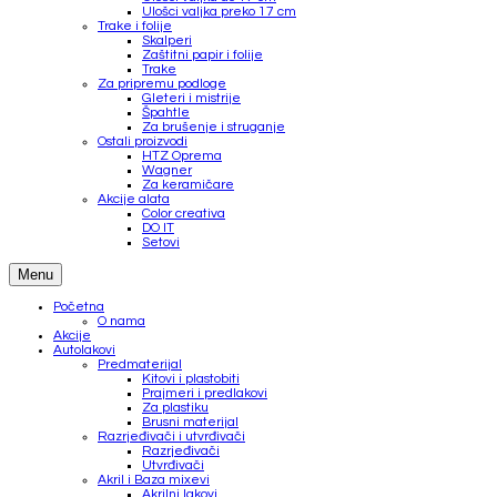
Ulošci valjka preko 17 cm
Trake i folije
Skalperi
Zaštitni papir i folije
Trake
Za pripremu podloge
Gleteri i mistrije
Špahtle
Za brušenje i struganje
Ostali proizvodi
HTZ Oprema
Wagner
Za keramičare
Akcije alata
Color creativa
DO IT
Setovi
Menu
Početna
O nama
Akcije
Autolakovi
Predmaterijal
Kitovi i plastobiti
Prajmeri i predlakovi
Za plastiku
Brusni materijal
Razrjeđivači i utvrđivači
Razrjeđivači
Utvrđivači
Akril i Baza mixevi
Akrilni lakovi