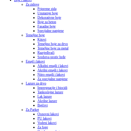
Boje i lakovi
Za zidove
Pripreme zida
Unutarnje boje
Dekorativne boje
Boje za beton
Fasadne boje
Specijalne namjene
Temeljne boje
Kitovi
Temeljno boje za drvo
Temeljne boje za metal
Razrjeđivači
Sredstva protiv hrđe
Emajl i lakovi
Alkidni emajli i lakovi
Akrilni emajli i lakovi
Nitro emajli i lakovi
Za specijalne namjene
Lazure za drvo
Impregnacije i biocidi
Tankoslojne lazure
Lak lazure
Akrilne lazure
Bajčevi
Za Parket
Osnovni lakovi
PU lakovi
Vodeni lakovi
Za fuge