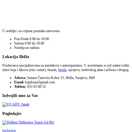
U nedelju i za vrijeme praznika zatvoreno
Pon-Petak
8.00 do 18.00
Subota
8.00 do 18.00
Nedelja
ne radimo
Lokacija Ilidža
Prodavnica specijalizovana za autolakove i autoreparaturu. U asortimanu se još nalazi veliki
izbor boja i lakova (mix centar), fasada,
ljepila
, sprejeva, molerskog alata i pribora i drugog.
Adresa:
Samira Čatovića Kobre 13, Ilidža, Sarajevo, BiH
Email:
kupiboje@gmail.com
Telefon:
033 63 98 33
Izdvojili smo za Vas
Pogledajte
backtotop