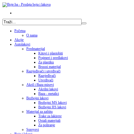
Početna
O nama
Akcije
Autolakovi
Predmaterijal
Kitovi i plastobiti
Prajmeri i predlakovi
Za plastiku
Brusni materijal
Razrjeđivači i utvrđivači
Razrjeđivači
Utvrđivači
Akril i Baza mixevi
Akrilni lakovi
Baza - metalici
Bezbojni lakovi
Bezbojni MS lakovi
Bezbojni HS lakovi
Materijal za zaštitu
Trake za lakirere
Ostali materijali
Za poliranje
Spreyevi