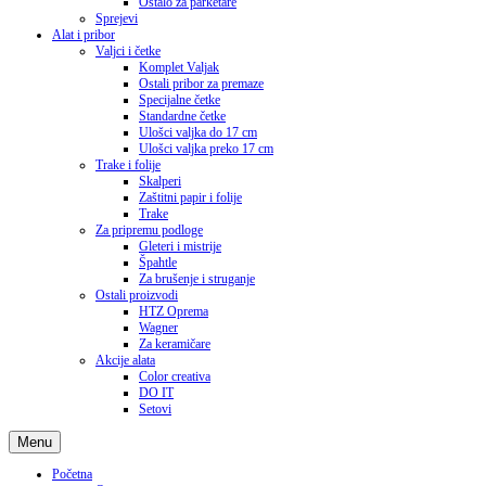
Ostalo za parketare
Sprejevi
Alat i pribor
Valjci i četke
Komplet Valjak
Ostali pribor za premaze
Specijalne četke
Standardne četke
Ulošci valjka do 17 cm
Ulošci valjka preko 17 cm
Trake i folije
Skalperi
Zaštitni papir i folije
Trake
Za pripremu podloge
Gleteri i mistrije
Špahtle
Za brušenje i struganje
Ostali proizvodi
HTZ Oprema
Wagner
Za keramičare
Akcije alata
Color creativa
DO IT
Setovi
Menu
Početna