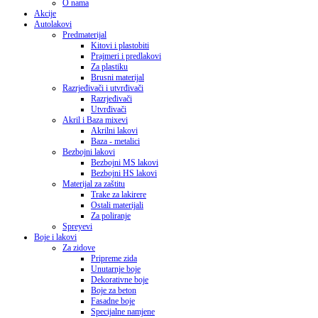
O nama
Akcije
Autolakovi
Predmaterijal
Kitovi i plastobiti
Prajmeri i predlakovi
Za plastiku
Brusni materijal
Razrjeđivači i utvrđivači
Razrjeđivači
Utvrđivači
Akril i Baza mixevi
Akrilni lakovi
Baza - metalici
Bezbojni lakovi
Bezbojni MS lakovi
Bezbojni HS lakovi
Materijal za zaštitu
Trake za lakirere
Ostali materijali
Za poliranje
Spreyevi
Boje i lakovi
Za zidove
Pripreme zida
Unutarnje boje
Dekorativne boje
Boje za beton
Fasadne boje
Specijalne namjene