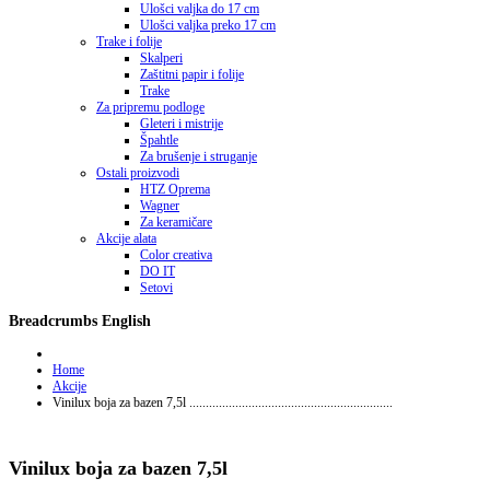
Ulošci valjka do 17 cm
Ulošci valjka preko 17 cm
Trake i folije
Skalperi
Zaštitni papir i folije
Trake
Za pripremu podloge
Gleteri i mistrije
Špahtle
Za brušenje i struganje
Ostali proizvodi
HTZ Oprema
Wagner
Za keramičare
Akcije alata
Color creativa
DO IT
Setovi
Breadcrumbs English
Home
Akcije
Vinilux boja za bazen 7,5l ..............................................................
Vinilux boja za bazen 7,5l