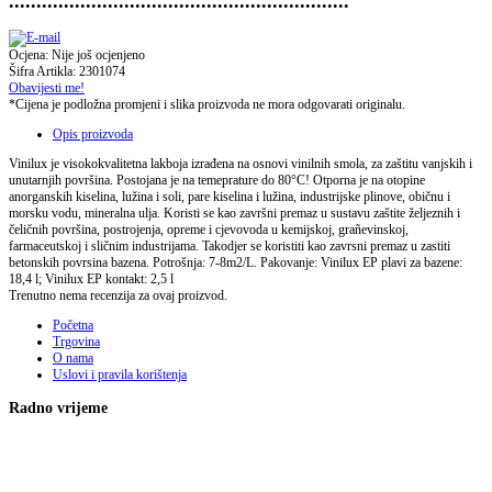
..............................................................
Ocjena: Nije još ocjenjeno
Šifra Artikla: 2301074
Obavijesti me!
*Cijena je podložna promjeni i slika proizvoda ne mora odgovarati originalu.
Opis proizvoda
Vinilux je visokokvalitetna lakboja izrađena na osnovi vinilnih smola, za zaštitu vanjskih i
unutarnjih površina. Postojana je na temeprature do 80°C! Otporna je na otopine
anorganskih kiselina, lužina i soli, pare kiselina i lužina, industrijske plinove, običnu i
morsku vodu, mineralna ulja. Koristi se kao završni premaz u sustavu zaštite željeznih i
čeličnih površina, postrojenja, opreme i cjevovoda u kemijskoj, grañevinskoj,
farmaceutskoj i sličnim industrijama. Takodjer se koristiti kao zavrsni premaz u zastiti
betonskih povrsina bazena. Potrošnja: 7-8m2/L. Pakovanje: Vinilux EP plavi za bazene:
18,4 l; Vinilux EP kontakt: 2,5 l
Trenutno nema recenzija za ovaj proizvod.
Početna
Trgovina
O nama
Uslovi i pravila korištenja
Radno vrijeme