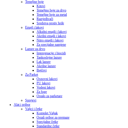
Temeljne boje
Kitovi
Temeljno boje za drvo
Temeljne boje za metal
Razrjeđivači
Sredstva protiv hrđe
Emajl i lakovi
Alkidni emajli i lakovi
Akrilni emajli i lakovi
Nitro emajli i lakovi
Za specijalne namjene
Lazure za drvo
Impregnacije i biocidi
Tankoslojne lazure
Lak lazure
Akrilne lazure
Bajčevi
Za Parket
Osnovni lakovi
PU lakovi
Vodeni lakovi
Za fuge
Ostalo za parketare
Sprejevi
Alat i pribor
Valjci i četke
Komplet Valjak
Ostali pribor za premaze
Specijalne četke
Standardne četke