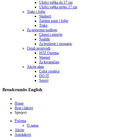
Ulošci valjka do 17 cm
Ulošci valjka preko 17 cm
Trake i folije
Skalperi
Zaštitni papir i folije
Trake
Za pripremu podloge
Gleteri i mistrije
Špahtle
Za brušenje i struganje
Ostali proizvodi
HTZ Oprema
Wagner
Za keramičare
Akcije alata
Color creativa
DO IT
Setovi
Breadcrumbs English
Home
Boje i lakovi
Sprejevi
Početna
O nama
Akcije
Autolakovi