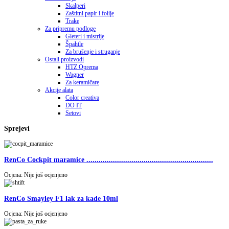
Skalperi
Zaštitni papir i folije
Trake
Za pripremu podloge
Gleteri i mistrije
Špahtle
Za brušenje i struganje
Ostali proizvodi
HTZ Oprema
Wagner
Za keramičare
Akcije alata
Color creativa
DO IT
Setovi
Sprejevi
RenCo Cockpit maramice ..............................................................
Ocjena: Nije još ocjenjeno
RenCo Smayley F1 lak za kade 10ml
Ocjena: Nije još ocjenjeno