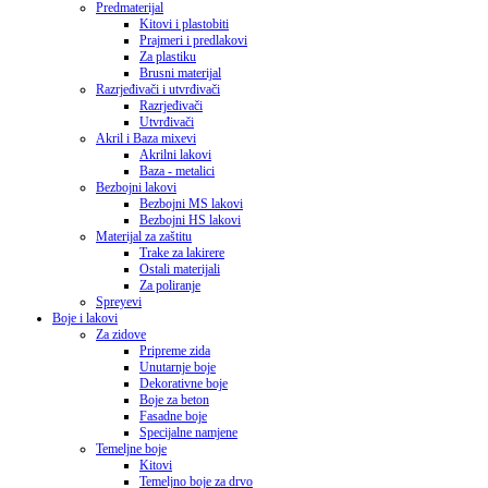
Predmaterijal
Kitovi i plastobiti
Prajmeri i predlakovi
Za plastiku
Brusni materijal
Razrjeđivači i utvrđivači
Razrjeđivači
Utvrđivači
Akril i Baza mixevi
Akrilni lakovi
Baza - metalici
Bezbojni lakovi
Bezbojni MS lakovi
Bezbojni HS lakovi
Materijal za zaštitu
Trake za lakirere
Ostali materijali
Za poliranje
Spreyevi
Boje i lakovi
Za zidove
Pripreme zida
Unutarnje boje
Dekorativne boje
Boje za beton
Fasadne boje
Specijalne namjene
Temeljne boje
Kitovi
Temeljno boje za drvo