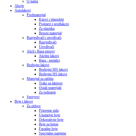
O nama
Akcije
Autolakovi
Predmaterijal
Kitovi i plastobiti
Prajmeri i predlakovi
Za plastiku
Brusni materijal
Razrjeđivači i utvrđivači
Razrjeđivači
Utvrđivači
Akril i Baza mixevi
Akrilni lakovi
Baza - metalici
Bezbojni lakovi
Bezbojni MS lakovi
Bezbojni HS lakovi
Materijal za zaštitu
Trake za lakirere
Ostali materijali
Za poliranje
Spreyevi
Boje i lakovi
Za zidove
Pripreme zida
Unutarnje boje
Dekorativne boje
Boje za beton
Fasadne boje
Specijalne namjene