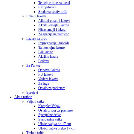
Temeljne boje za metal
Razrjeđivači
Sredstva protiv hrđe
Emajl i lakovi
Alkidni emajli i lakovi
Akrilni emajli i lakovi
Nitro emajli i lakovi
Za specijalne namjene
Lazure za drvo
Impregnacije i biocidi
Tankoslojne lazure
Lak lazure
Akrilne lazure
Bajčevi
Za Parket
Osnovni lakovi
PU lakovi
Vodeni lakovi
Za fuge
Ostalo za parketare
Sprejevi
Alat i pribor
Valjci i četke
Komplet Valjak
Ostali pribor za premaze
Specijalne četke
Standardne četke
Ulošci valjka do 17 cm
Ulošci valjka preko 17 cm
Trake i folije