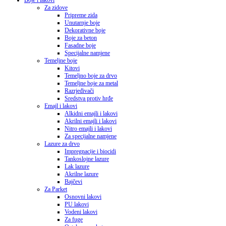
Boje i lakovi
Za zidove
Pripreme zida
Unutarnje boje
Dekorativne boje
Boje za beton
Fasadne boje
Specijalne namjene
Temeljne boje
Kitovi
Temeljno boje za drvo
Temeljne boje za metal
Razrjeđivači
Sredstva protiv hrđe
Emajl i lakovi
Alkidni emajli i lakovi
Akrilni emajli i lakovi
Nitro emajli i lakovi
Za specijalne namjene
Lazure za drvo
Impregnacije i biocidi
Tankoslojne lazure
Lak lazure
Akrilne lazure
Bajčevi
Za Parket
Osnovni lakovi
PU lakovi
Vodeni lakovi
Za fuge