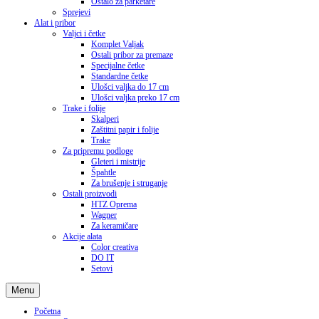
Ostalo za parketare
Sprejevi
Alat i pribor
Valjci i četke
Komplet Valjak
Ostali pribor za premaze
Specijalne četke
Standardne četke
Ulošci valjka do 17 cm
Ulošci valjka preko 17 cm
Trake i folije
Skalperi
Zaštitni papir i folije
Trake
Za pripremu podloge
Gleteri i mistrije
Špahtle
Za brušenje i struganje
Ostali proizvodi
HTZ Oprema
Wagner
Za keramičare
Akcije alata
Color creativa
DO IT
Setovi
Menu
Početna