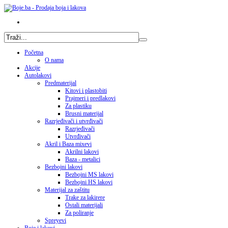
Početna
O nama
Akcije
Autolakovi
Predmaterijal
Kitovi i plastobiti
Prajmeri i predlakovi
Za plastiku
Brusni materijal
Razrjeđivači i utvrđivači
Razrjeđivači
Utvrđivači
Akril i Baza mixevi
Akrilni lakovi
Baza - metalici
Bezbojni lakovi
Bezbojni MS lakovi
Bezbojni HS lakovi
Materijal za zaštitu
Trake za lakirere
Ostali materijali
Za poliranje
Spreyevi