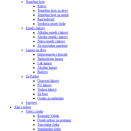
Temeljne boje
Kitovi
Temeljno boje za drvo
Temeljne boje za metal
Razrjeđivači
Sredstva protiv hrđe
Emajl i lakovi
Alkidni emajli i lakovi
Akrilni emajli i lakovi
Nitro emajli i lakovi
Za specijalne namjene
Lazure za drvo
Impregnacije i biocidi
Tankoslojne lazure
Lak lazure
Akrilne lazure
Bajčevi
Za Parket
Osnovni lakovi
PU lakovi
Vodeni lakovi
Za fuge
Ostalo za parketare
Sprejevi
Alat i pribor
Valjci i četke
Komplet Valjak
Ostali pribor za premaze
Specijalne četke
Standardne četke