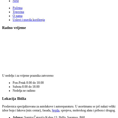
Next
Početna
Trgovina
O nama
Uslovi i pravila korištenja
Radno vrijeme
U nedelju i za vrijeme praznika zatvoreno
Pon-Petak
8.00 do 18.00
Subota
8.00 do 18.00
Nedelja
ne radimo
Lokacija Ilidža
Prodavnica specijalizovana za autolakove i autoreparaturu. U asortimanu se još nalazi veliki
izbor boja i lakova (mix centar), fasada,
ljepila
, sprejeva, molerskog alata i pribora i drugog.
Adresa:
Samira Čatovića Kobre 13, Ilidža, Sarajevo, BiH