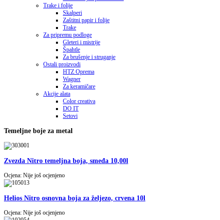
Trake i folije
Skalperi
Zaštitni papir i folije
Trake
Za pripremu podloge
Gleteri i mistrije
Špahtle
Za brušenje i struganje
Ostali proizvodi
HTZ Oprema
Wagner
Za keramičare
Akcije alata
Color creativa
DO IT
Setovi
Temeljne boje za metal
Zvezda Nitro temeljna boja, smeđa 10,00l
Ocjena: Nije još ocjenjeno
Helios Nitro osnovna boja za željezo, crvena 10l
Ocjena: Nije još ocjenjeno