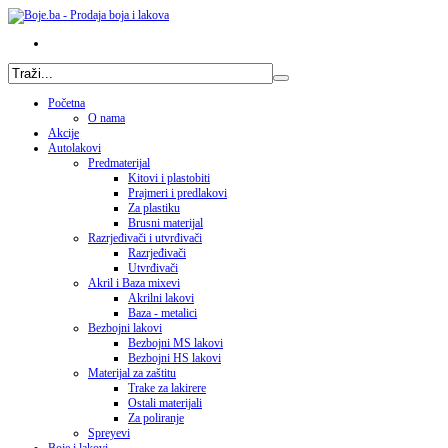
Početna
O nama
Akcije
Autolakovi
Predmaterijal
Kitovi i plastobiti
Prajmeri i predlakovi
Za plastiku
Brusni materijal
Razrjeđivači i utvrđivači
Razrjeđivači
Utvrđivači
Akril i Baza mixevi
Akrilni lakovi
Baza - metalici
Bezbojni lakovi
Bezbojni MS lakovi
Bezbojni HS lakovi
Materijal za zaštitu
Trake za lakirere
Ostali materijali
Za poliranje
Spreyevi