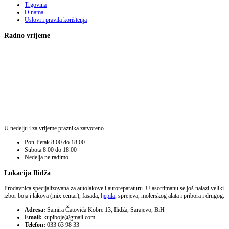
Trgovina
O nama
Uslovi i pravila korištenja
Radno vrijeme
U nedelju i za vrijeme praznika zatvoreno
Pon-Petak
8.00 do 18.00
Subota
8.00 do 18.00
Nedelja
ne radimo
Lokacija Ilidža
Prodavnica specijalizovana za autolakove i autoreparaturu. U asortimanu se još nalazi veliki
izbor boja i lakova (mix centar), fasada,
ljepila
, sprejeva, molerskog alata i pribora i drugog.
Adresa:
Samira Čatovića Kobre 13, Ilidža, Sarajevo, BiH
Email:
kupiboje@gmail.com
Telefon:
033 63 98 33