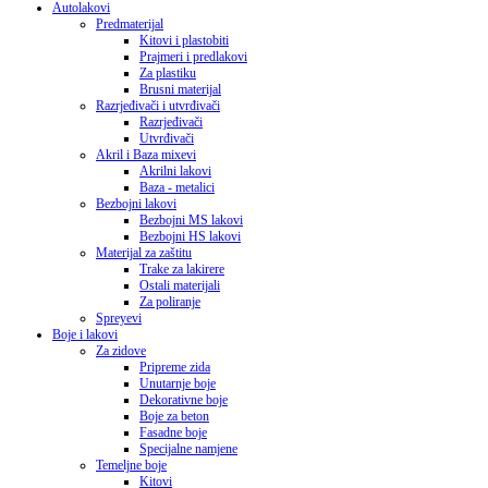
Autolakovi
Predmaterijal
Kitovi i plastobiti
Prajmeri i predlakovi
Za plastiku
Brusni materijal
Razrjeđivači i utvrđivači
Razrjeđivači
Utvrđivači
Akril i Baza mixevi
Akrilni lakovi
Baza - metalici
Bezbojni lakovi
Bezbojni MS lakovi
Bezbojni HS lakovi
Materijal za zaštitu
Trake za lakirere
Ostali materijali
Za poliranje
Spreyevi
Boje i lakovi
Za zidove
Pripreme zida
Unutarnje boje
Dekorativne boje
Boje za beton
Fasadne boje
Specijalne namjene
Temeljne boje
Kitovi