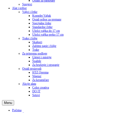
Ostalo za parketare
Sprejevi
Alat i pribor
Valjci i četke
Komplet Valjak
Ostali pribor za premaze
Specijalne četke
Standardne četke
Ulošci valjka do 17 cm
Ulošci valjka preko 17 cm
Trake i folije
Skalperi
Zaštitni papir i folije
Trake
Za pripremu podloge
Gleteri i mistrije
Špahtle
Za brušenje i struganje
Ostali proizvodi
HTZ Oprema
Wagner
Za keramičare
Akcije alata
Color creativa
DO IT
Setovi
Menu
Početna