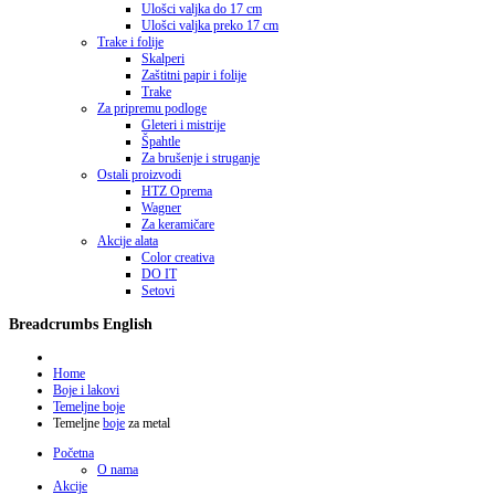
Ulošci valjka do 17 cm
Ulošci valjka preko 17 cm
Trake i folije
Skalperi
Zaštitni papir i folije
Trake
Za pripremu podloge
Gleteri i mistrije
Špahtle
Za brušenje i struganje
Ostali proizvodi
HTZ Oprema
Wagner
Za keramičare
Akcije alata
Color creativa
DO IT
Setovi
Breadcrumbs English
Home
Boje i lakovi
Temeljne boje
Temeljne
boje
za metal
Početna
O nama
Akcije