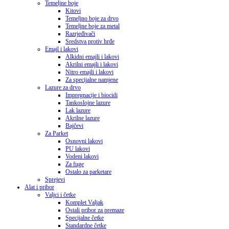
Temeljne boje
Kitovi
Temeljno boje za drvo
Temeljne boje za metal
Razrjeđivači
Sredstva protiv hrđe
Emajl i lakovi
Alkidni emajli i lakovi
Akrilni emajli i lakovi
Nitro emajli i lakovi
Za specijalne namjene
Lazure za drvo
Impregnacije i biocidi
Tankoslojne lazure
Lak lazure
Akrilne lazure
Bajčevi
Za Parket
Osnovni lakovi
PU lakovi
Vodeni lakovi
Za fuge
Ostalo za parketare
Sprejevi
Alat i pribor
Valjci i četke
Komplet Valjak
Ostali pribor za premaze
Specijalne četke
Standardne četke