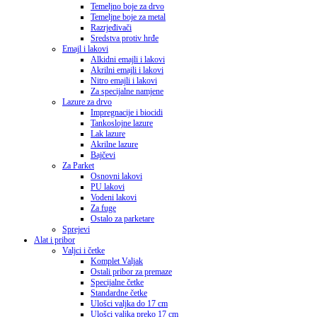
Temeljno boje za drvo
Temeljne boje za metal
Razrjeđivači
Sredstva protiv hrđe
Emajl i lakovi
Alkidni emajli i lakovi
Akrilni emajli i lakovi
Nitro emajli i lakovi
Za specijalne namjene
Lazure za drvo
Impregnacije i biocidi
Tankoslojne lazure
Lak lazure
Akrilne lazure
Bajčevi
Za Parket
Osnovni lakovi
PU lakovi
Vodeni lakovi
Za fuge
Ostalo za parketare
Sprejevi
Alat i pribor
Valjci i četke
Komplet Valjak
Ostali pribor za premaze
Specijalne četke
Standardne četke
Ulošci valjka do 17 cm
Ulošci valjka preko 17 cm