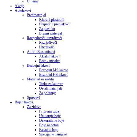
O nama
Akcije
Autolakovi
Predmaterijal
Kitovi i plastobiti
Prajmeri i predlakovi
Za plastiku
Brusni materijal
Razrjeđivači i utvrđivači
Razrjeđivači
Utvrđivači
Akril i Baza mixevi
Akrilni lakovi
Baza - metalici
Bezbojni lakovi
Bezbojni MS lakovi
Bezbojni HS lakovi
Materijal za zaštitu
Trake za lakirere
Ostali materijali
Za poliranje
Spreyevi
Boje i lakovi
Za zidove
Pripreme zida
Unutarnje boje
Dekorativne boje
Boje za beton
Fasadne boje
Specijalne namjene