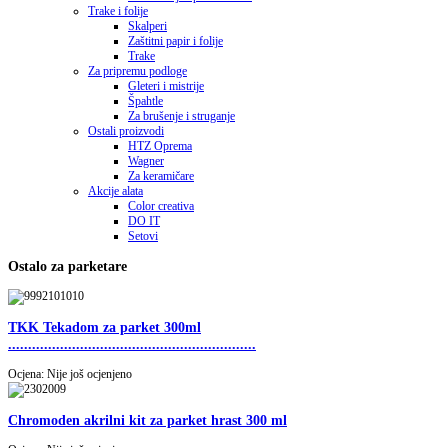
Trake i folije
Skalperi
Zaštitni papir i folije
Trake
Za pripremu podloge
Gleteri i mistrije
Špahtle
Za brušenje i struganje
Ostali proizvodi
HTZ Oprema
Wagner
Za keramičare
Akcije alata
Color creativa
DO IT
Setovi
Ostalo za parketare
TKK Tekadom za parket 300ml
..............................................................
Ocjena: Nije još ocjenjeno
Chromoden akrilni kit za parket hrast 300 ml