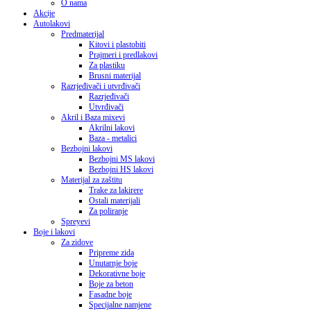
O nama
Akcije
Autolakovi
Predmaterijal
Kitovi i plastobiti
Prajmeri i predlakovi
Za plastiku
Brusni materijal
Razrjeđivači i utvrđivači
Razrjeđivači
Utvrđivači
Akril i Baza mixevi
Akrilni lakovi
Baza - metalici
Bezbojni lakovi
Bezbojni MS lakovi
Bezbojni HS lakovi
Materijal za zaštitu
Trake za lakirere
Ostali materijali
Za poliranje
Spreyevi
Boje i lakovi
Za zidove
Pripreme zida
Unutarnje boje
Dekorativne boje
Boje za beton
Fasadne boje
Specijalne namjene