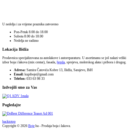
U nedelju i za vrijeme praznika zatvoreno
Pon-Petak
8.00 do 18.00
Subota
8.00 do 18.00
Nedelja
ne radimo
Lokacija Ilidža
Prodavnica specijalizovana za autolakove i autoreparaturu. U asortimanu se još nalazi veliki
izbor boja i lakova (mix centar), fasada,
ljepila
, sprejeva, molerskog alata i pribora i drugog.
Adresa:
Samira Čatovića Kobre 13, Ilidža, Sarajevo, BiH
Email:
kupiboje@gmail.com
Telefon:
033 63 98 33
Izdvojili smo za Vas
Pogledajte
backtotop
Copyright © 2026
Boje
.ba - Prodaja boja i lakova.