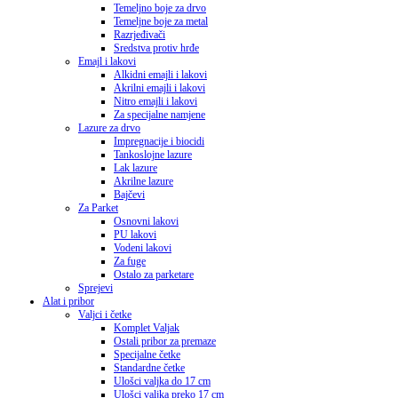
Temeljno boje za drvo
Temeljne boje za metal
Razrjeđivači
Sredstva protiv hrđe
Emajl i lakovi
Alkidni emajli i lakovi
Akrilni emajli i lakovi
Nitro emajli i lakovi
Za specijalne namjene
Lazure za drvo
Impregnacije i biocidi
Tankoslojne lazure
Lak lazure
Akrilne lazure
Bajčevi
Za Parket
Osnovni lakovi
PU lakovi
Vodeni lakovi
Za fuge
Ostalo za parketare
Sprejevi
Alat i pribor
Valjci i četke
Komplet Valjak
Ostali pribor za premaze
Specijalne četke
Standardne četke
Ulošci valjka do 17 cm
Ulošci valjka preko 17 cm