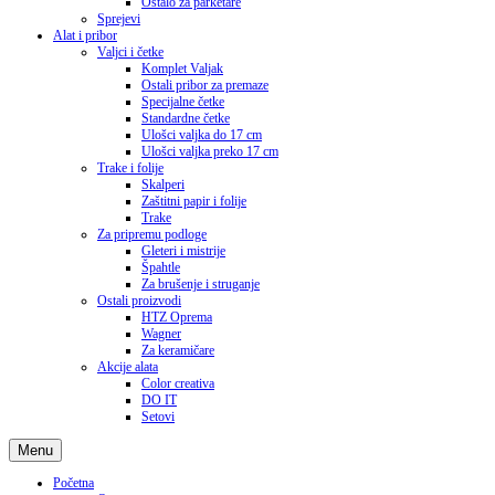
Ostalo za parketare
Sprejevi
Alat i pribor
Valjci i četke
Komplet Valjak
Ostali pribor za premaze
Specijalne četke
Standardne četke
Ulošci valjka do 17 cm
Ulošci valjka preko 17 cm
Trake i folije
Skalperi
Zaštitni papir i folije
Trake
Za pripremu podloge
Gleteri i mistrije
Špahtle
Za brušenje i struganje
Ostali proizvodi
HTZ Oprema
Wagner
Za keramičare
Akcije alata
Color creativa
DO IT
Setovi
Menu
Početna