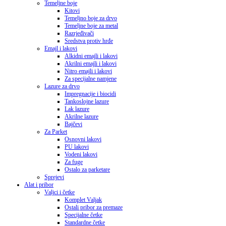
Temeljne boje
Kitovi
Temeljno boje za drvo
Temeljne boje za metal
Razrjeđivači
Sredstva protiv hrđe
Emajl i lakovi
Alkidni emajli i lakovi
Akrilni emajli i lakovi
Nitro emajli i lakovi
Za specijalne namjene
Lazure za drvo
Impregnacije i biocidi
Tankoslojne lazure
Lak lazure
Akrilne lazure
Bajčevi
Za Parket
Osnovni lakovi
PU lakovi
Vodeni lakovi
Za fuge
Ostalo za parketare
Sprejevi
Alat i pribor
Valjci i četke
Komplet Valjak
Ostali pribor za premaze
Specijalne četke
Standardne četke