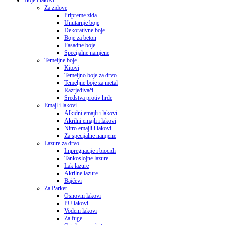
Boje i lakovi
Za zidove
Pripreme zida
Unutarnje boje
Dekorativne boje
Boje za beton
Fasadne boje
Specijalne namjene
Temeljne boje
Kitovi
Temeljno boje za drvo
Temeljne boje za metal
Razrjeđivači
Sredstva protiv hrđe
Emajl i lakovi
Alkidni emajli i lakovi
Akrilni emajli i lakovi
Nitro emajli i lakovi
Za specijalne namjene
Lazure za drvo
Impregnacije i biocidi
Tankoslojne lazure
Lak lazure
Akrilne lazure
Bajčevi
Za Parket
Osnovni lakovi
PU lakovi
Vodeni lakovi
Za fuge