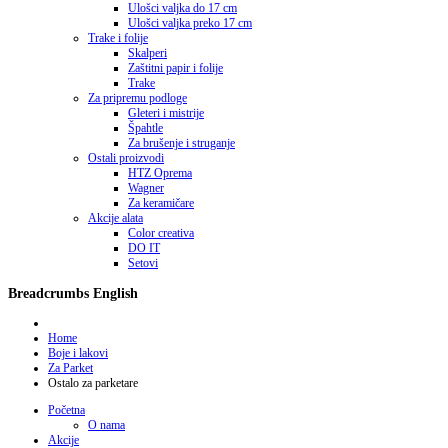
Ulošci valjka do 17 cm
Ulošci valjka preko 17 cm
Trake i folije
Skalperi
Zaštitni papir i folije
Trake
Za pripremu podloge
Gleteri i mistrije
Špahtle
Za brušenje i struganje
Ostali proizvodi
HTZ Oprema
Wagner
Za keramičare
Akcije alata
Color creativa
DO IT
Setovi
Breadcrumbs English
Home
Boje i lakovi
Za Parket
Ostalo za parketare
Početna
O nama
Akcije