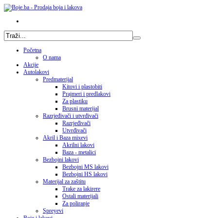
Početna
O nama
Akcije
Autolakovi
Predmaterijal
Kitovi i plastobiti
Prajmeri i predlakovi
Za plastiku
Brusni materijal
Razrjeđivači i utvrđivači
Razrjeđivači
Utvrđivači
Akril i Baza mixevi
Akrilni lakovi
Baza - metalici
Bezbojni lakovi
Bezbojni MS lakovi
Bezbojni HS lakovi
Materijal za zaštitu
Trake za lakirere
Ostali materijali
Za poliranje
Spreyevi