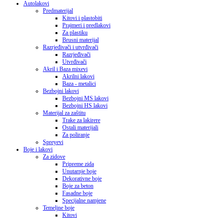
Autolakovi
Predmaterijal
Kitovi i plastobiti
Prajmeri i predlakovi
Za plastiku
Brusni materijal
Razrjeđivači i utvrđivači
Razrjeđivači
Utvrđivači
Akril i Baza mixevi
Akrilni lakovi
Baza - metalici
Bezbojni lakovi
Bezbojni MS lakovi
Bezbojni HS lakovi
Materijal za zaštitu
Trake za lakirere
Ostali materijali
Za poliranje
Spreyevi
Boje i lakovi
Za zidove
Pripreme zida
Unutarnje boje
Dekorativne boje
Boje za beton
Fasadne boje
Specijalne namjene
Temeljne boje
Kitovi