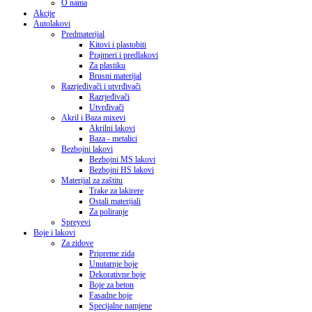
O nama
Akcije
Autolakovi
Predmaterijal
Kitovi i plastobiti
Prajmeri i predlakovi
Za plastiku
Brusni materijal
Razrjeđivači i utvrđivači
Razrjeđivači
Utvrđivači
Akril i Baza mixevi
Akrilni lakovi
Baza - metalici
Bezbojni lakovi
Bezbojni MS lakovi
Bezbojni HS lakovi
Materijal za zaštitu
Trake za lakirere
Ostali materijali
Za poliranje
Spreyevi
Boje i lakovi
Za zidove
Pripreme zida
Unutarnje boje
Dekorativne boje
Boje za beton
Fasadne boje
Specijalne namjene