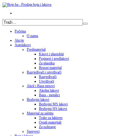
Početna
O nama
Akcije
Autolakovi
Predmaterijal
Kitovi i plastobiti
Prajmeri i predlakovi
Za plastiku
Brusni materijal
Razrjeđivači i utvrđivači
Razrjeđivači
Utvrđivači
Akril i Baza mixevi
Akrilni lakovi
Baza - metalici
Bezbojni lakovi
Bezbojni MS lakovi
Bezbojni HS lakovi
Materijal za zaštitu
Trake za lakirere
Ostali materijali
Za poliranje
Spreyevi