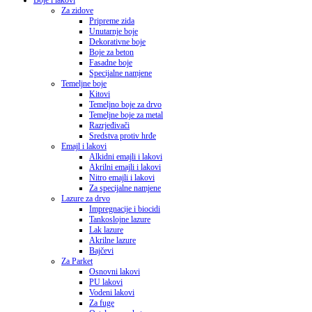
Boje i lakovi
Za zidove
Pripreme zida
Unutarnje boje
Dekorativne boje
Boje za beton
Fasadne boje
Specijalne namjene
Temeljne boje
Kitovi
Temeljno boje za drvo
Temeljne boje za metal
Razrjeđivači
Sredstva protiv hrđe
Emajl i lakovi
Alkidni emajli i lakovi
Akrilni emajli i lakovi
Nitro emajli i lakovi
Za specijalne namjene
Lazure za drvo
Impregnacije i biocidi
Tankoslojne lazure
Lak lazure
Akrilne lazure
Bajčevi
Za Parket
Osnovni lakovi
PU lakovi
Vodeni lakovi
Za fuge