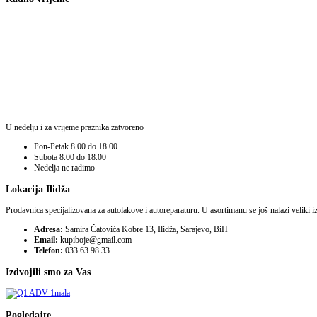
U nedelju i za vrijeme praznika zatvoreno
Pon-Petak
8.00 do 18.00
Subota
8.00 do 18.00
Nedelja
ne radimo
Lokacija Ilidža
Prodavnica specijalizovana za autolakove i autoreparaturu. U asortimanu se još nalazi veliki i
Adresa:
Samira Čatovića Kobre 13, Ilidža, Sarajevo, BiH
Email:
kupiboje@gmail.com
Telefon:
033 63 98 33
Izdvojili smo za Vas
Pogledajte