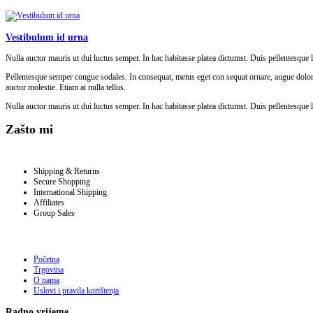
Vestibulum id urna
Nulla auctor mauris ut dui luctus semper. In hac habitasse platea dictumst. Duis pellentesque 
Pellentesque semper congue sodales. In consequat, metus eget con sequat ornare, augue dolor bl
auctor molestie. Etiam at nulla tellus.
Nulla auctor mauris ut dui luctus semper. In hac habitasse platea dictumst. Duis pellentesque l
Zašto mi
Shipping & Returns
Secure Shopping
International Shipping
Affiliates
Group Sales
Početna
Trgovina
O nama
Uslovi i pravila korištenja
Radno vrijeme