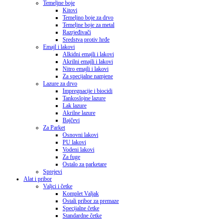
Temeljne boje
Kitovi
Temeljno boje za drvo
Temeljne boje za metal
Razrjeđivači
Sredstva protiv hrđe
Emajl i lakovi
Alkidni emajli i lakovi
Akrilni emajli i lakovi
Nitro emajli i lakovi
Za specijalne namjene
Lazure za drvo
Impregnacije i biocidi
Tankoslojne lazure
Lak lazure
Akrilne lazure
Bajčevi
Za Parket
Osnovni lakovi
PU lakovi
Vodeni lakovi
Za fuge
Ostalo za parketare
Sprejevi
Alat i pribor
Valjci i četke
Komplet Valjak
Ostali pribor za premaze
Specijalne četke
Standardne četke