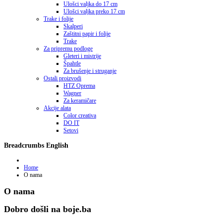
Ulošci valjka do 17 cm
Ulošci valjka preko 17 cm
Trake i folije
Skalperi
Zaštitni papir i folije
Trake
Za pripremu podloge
Gleteri i mistrije
Špahtle
Za brušenje i struganje
Ostali proizvodi
HTZ Oprema
Wagner
Za keramičare
Akcije alata
Color creativa
DO IT
Setovi
Breadcrumbs English
Home
O nama
O nama
Dobro došli na boje.ba