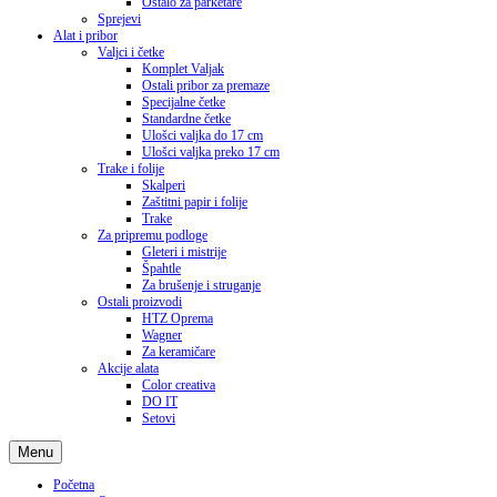
Ostalo za parketare
Sprejevi
Alat i pribor
Valjci i četke
Komplet Valjak
Ostali pribor za premaze
Specijalne četke
Standardne četke
Ulošci valjka do 17 cm
Ulošci valjka preko 17 cm
Trake i folije
Skalperi
Zaštitni papir i folije
Trake
Za pripremu podloge
Gleteri i mistrije
Špahtle
Za brušenje i struganje
Ostali proizvodi
HTZ Oprema
Wagner
Za keramičare
Akcije alata
Color creativa
DO IT
Setovi
Menu
Početna