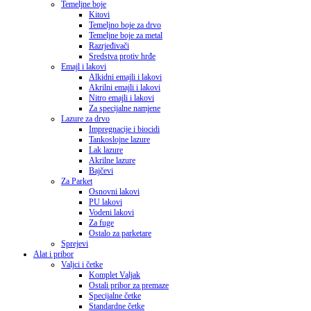
Temeljne boje
Kitovi
Temeljno boje za drvo
Temeljne boje za metal
Razrjeđivači
Sredstva protiv hrđe
Emajl i lakovi
Alkidni emajli i lakovi
Akrilni emajli i lakovi
Nitro emajli i lakovi
Za specijalne namjene
Lazure za drvo
Impregnacije i biocidi
Tankoslojne lazure
Lak lazure
Akrilne lazure
Bajčevi
Za Parket
Osnovni lakovi
PU lakovi
Vodeni lakovi
Za fuge
Ostalo za parketare
Sprejevi
Alat i pribor
Valjci i četke
Komplet Valjak
Ostali pribor za premaze
Specijalne četke
Standardne četke