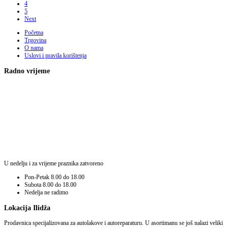
4
5
Next
Početna
Trgovina
O nama
Uslovi i pravila korištenja
Radno vrijeme
U nedelju i za vrijeme praznika zatvoreno
Pon-Petak
8.00 do 18.00
Subota
8.00 do 18.00
Nedelja
ne radimo
Lokacija Ilidža
Prodavnica specijalizovana za autolakove i autoreparaturu. U asortimanu se još nalazi veliki