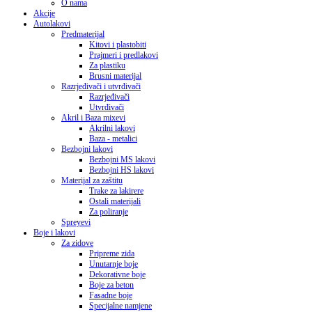
O nama
Akcije
Autolakovi
Predmaterijal
Kitovi i plastobiti
Prajmeri i predlakovi
Za plastiku
Brusni materijal
Razrjeđivači i utvrđivači
Razrjeđivači
Utvrđivači
Akril i Baza mixevi
Akrilni lakovi
Baza - metalici
Bezbojni lakovi
Bezbojni MS lakovi
Bezbojni HS lakovi
Materijal za zaštitu
Trake za lakirere
Ostali materijali
Za poliranje
Spreyevi
Boje i lakovi
Za zidove
Pripreme zida
Unutarnje boje
Dekorativne boje
Boje za beton
Fasadne boje
Specijalne namjene