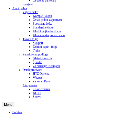
Ostalo za parketare
Sprejevi
Alat i pribor
Valjci i četke
Komplet Valjak
Ostali pribor za premaze
Specijalne četke
Standardne četke
Ulošci valjka do 17 cm
Ulošci valjka preko 17 cm
Trake i folije
Skalperi
Zaštitni papir i folije
Trake
Za pripremu podloge
Gleteri i mistrije
Špahtle
Za brušenje i struganje
Ostali proizvodi
HTZ Oprema
Wagner
Za keramičare
Akcije alata
Color creativa
DO IT
Setovi
Menu
Početna