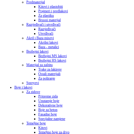
Predmaterijal
Kitovi i plastobiti
Prajmeri i predlakovi
Za plastiku
Brusni materijal
Razrjeđivači i utvrđivači
Razrjeđivači
Utvrđivači
Akril i Baza mixevi
Akrilni lakovi
Baza - metalici
Bezbojni lakovi
Bezbojni MS lakovi
Bezbojni HS lakovi
Materijal za zaštitu
Trake za lakirere
Ostali materijali
Za poliranje
Spreyevi
Boje i lakovi
Za zidove
Pripreme zida
Unutarnje boje
Dekorativne boje
Boje za beton
Fasadne boje
Specijalne namjene
Temeljne boje
Kitovi
Temeljno boje za drvo