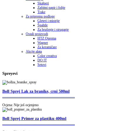
Skalperi
Zaštitni papir i folije
Trake
Za pripremu podloge
Gleteri i mistrije
Špahtle
Za brušenje i struganje
Ostali proizvodi
HTZ Oprema
Wagner
Za keramičare
Akcije alata
Color creativa
DO IT
Setovi
Spreyevi
Boll Sprej Lak za branike, crni 500ml
..............................................................
Ocjena: Nije još ocjenjeno
Boll Sprej Primer za plastiku 400ml
..............................................................