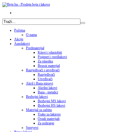
Početna
O nama
Akcije
Autolakovi
Predmaterijal
Kitovi i plastobiti
Prajmeri i predlakovi
Za plastiku
Brusni materijal
Razrjeđivači i utvrđivači
Razrjeđivači
Utvrđivači
Akril i Baza mixevi
Akrilni lakovi
Baza - metalici
Bezbojni lakovi
Bezbojni MS lakovi
Bezbojni HS lakovi
Materijal za zaštitu
Trake za lakirere
Ostali materijali
Za poliranje
Spreyevi