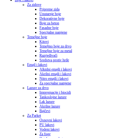
Boje i lakovi
Za zidove
Pripreme zida
Unutarnje boje
Dekorativne boje
Boje za beton
Fasadne boje
Specijalne namjene
Temeljne boje
Kitovi
Temeljno boje za drvo
Temeljne boje za metal
Razrjeđivači
Sredstva protiv hrđe
Emajl i lakovi
Alkidni emajli i lakovi
Akrilni emajli i lakovi
Nitro emajli i lakovi
Za specijalne namjene
Lazure za drvo
Impregnacije i biocidi
Tankoslojne lazure
Lak lazure
Akrilne lazure
Bajčevi
Za Parket
Osnovni lakovi
PU lakovi
Vodeni lakovi
Za fuge