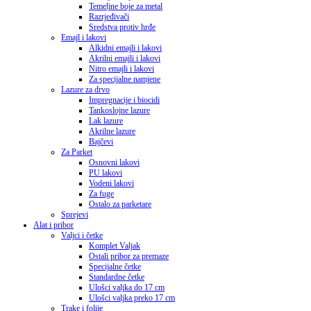
Temeljne boje za metal
Razrjeđivači
Sredstva protiv hrđe
Emajl i lakovi
Alkidni emajli i lakovi
Akrilni emajli i lakovi
Nitro emajli i lakovi
Za specijalne namjene
Lazure za drvo
Impregnacije i biocidi
Tankoslojne lazure
Lak lazure
Akrilne lazure
Bajčevi
Za Parket
Osnovni lakovi
PU lakovi
Vodeni lakovi
Za fuge
Ostalo za parketare
Sprejevi
Alat i pribor
Valjci i četke
Komplet Valjak
Ostali pribor za premaze
Specijalne četke
Standardne četke
Ulošci valjka do 17 cm
Ulošci valjka preko 17 cm
Trake i folije