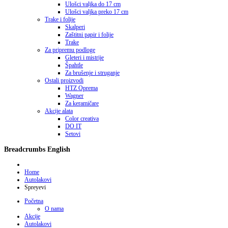
Ulošci valjka do 17 cm
Ulošci valjka preko 17 cm
Trake i folije
Skalperi
Zaštitni papir i folije
Trake
Za pripremu podloge
Gleteri i mistrije
Špahtle
Za brušenje i struganje
Ostali proizvodi
HTZ Oprema
Wagner
Za keramičare
Akcije alata
Color creativa
DO IT
Setovi
Breadcrumbs English
Home
Autolakovi
Spreyevi
Početna
O nama
Akcije
Autolakovi