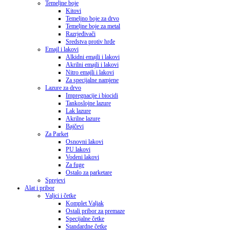
Temeljne boje
Kitovi
Temeljno boje za drvo
Temeljne boje za metal
Razrjeđivači
Sredstva protiv hrđe
Emajl i lakovi
Alkidni emajli i lakovi
Akrilni emajli i lakovi
Nitro emajli i lakovi
Za specijalne namjene
Lazure za drvo
Impregnacije i biocidi
Tankoslojne lazure
Lak lazure
Akrilne lazure
Bajčevi
Za Parket
Osnovni lakovi
PU lakovi
Vodeni lakovi
Za fuge
Ostalo za parketare
Sprejevi
Alat i pribor
Valjci i četke
Komplet Valjak
Ostali pribor za premaze
Specijalne četke
Standardne četke