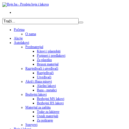
Početna
O nama
Akcije
Autolakovi
Predmaterijal
Kitovi i plastobiti
Prajmeri i predlakovi
Za plastiku
Brusni materijal
Razrjeđivači i utvrđivači
Razrjeđivači
Utvrđivači
Akril i Baza mixevi
Akrilni lakovi
Baza - metalici
Bezbojni lakovi
Bezbojni MS lakovi
Bezbojni HS lakovi
Materijal za zaštitu
Trake za lakirere
Ostali materijali
Za poliranje
Spreyevi