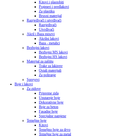
Kitovi i plastobiti
Prajmeri i predlakovi
Za plastiku
Brusni materijal
Razrjeđivači i utvrđivači
Razrjeđivači
Utvrđivači
Akril i Baza mixevi
Akrilni lakovi
Baza - metalici
Bezbojni lakovi
Bezbojni MS lakovi
Bezbojni HS lakovi
Materijal za zaštitu
Trake za lakirere
Ostali materijali
Za poliranje
Spreyevi
Boje i lakovi
Za zidove
Pripreme zida
Unutarnje boje
Dekorativne boje
Boje za beton
Fasadne boje
Specijalne namjene
Temeljne boje
Kitovi
Temeljno boje za drvo
Temeljne boje za metal