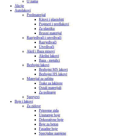
O nama
Akcije
Autolakovi
Predmaterijal
Kitovi i plastobiti
Prajmeri i predlakovi
Za plastiku
Brusni materijal
Razrjeđivači i utvrđivači
Razrjeđivači
Utvrđivači
Akril i Baza mixevi
Akrilni lakovi
Baza - metalici
Bezbojni lakovi
Bezbojni MS lakovi
Bezbojni HS lakovi
Materijal za zaštitu
Trake za lakirere
Ostali materijali
Za poliranje
Spreyevi
Boje i lakovi
Za zidove
Pripreme zida
Unutarnje boje
Dekorativne boje
Boje za beton
Fasadne boje
Specijalne namjene