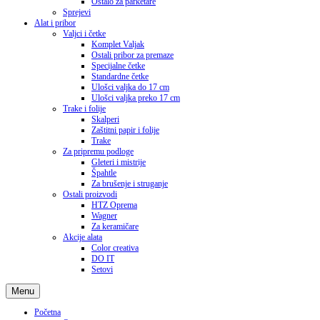
Ostalo za parketare
Sprejevi
Alat i pribor
Valjci i četke
Komplet Valjak
Ostali pribor za premaze
Specijalne četke
Standardne četke
Ulošci valjka do 17 cm
Ulošci valjka preko 17 cm
Trake i folije
Skalperi
Zaštitni papir i folije
Trake
Za pripremu podloge
Gleteri i mistrije
Špahtle
Za brušenje i struganje
Ostali proizvodi
HTZ Oprema
Wagner
Za keramičare
Akcije alata
Color creativa
DO IT
Setovi
Menu
Početna