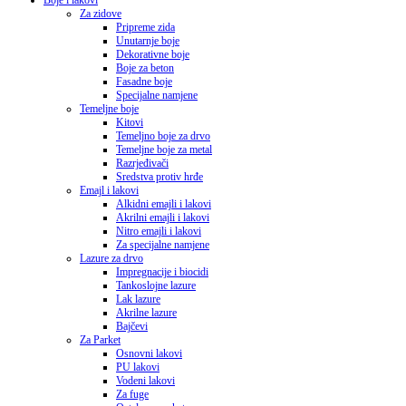
Boje i lakovi
Za zidove
Pripreme zida
Unutarnje boje
Dekorativne boje
Boje za beton
Fasadne boje
Specijalne namjene
Temeljne boje
Kitovi
Temeljno boje za drvo
Temeljne boje za metal
Razrjeđivači
Sredstva protiv hrđe
Emajl i lakovi
Alkidni emajli i lakovi
Akrilni emajli i lakovi
Nitro emajli i lakovi
Za specijalne namjene
Lazure za drvo
Impregnacije i biocidi
Tankoslojne lazure
Lak lazure
Akrilne lazure
Bajčevi
Za Parket
Osnovni lakovi
PU lakovi
Vodeni lakovi
Za fuge