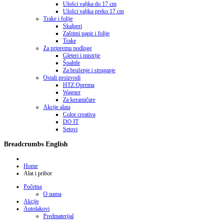
Ulošci valjka do 17 cm
Ulošci valjka preko 17 cm
Trake i folije
Skalperi
Zaštitni papir i folije
Trake
Za pripremu podloge
Gleteri i mistrije
Špahtle
Za brušenje i struganje
Ostali proizvodi
HTZ Oprema
Wagner
Za keramičare
Akcije alata
Color creativa
DO IT
Setovi
Breadcrumbs English
Home
Alat i pribor
Početna
O nama
Akcije
Autolakovi
Predmaterijal