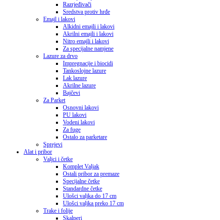
Razrjeđivači
Sredstva protiv hrđe
Emajl i lakovi
Alkidni emajli i lakovi
Akrilni emajli i lakovi
Nitro emajli i lakovi
Za specijalne namjene
Lazure za drvo
Impregnacije i biocidi
Tankoslojne lazure
Lak lazure
Akrilne lazure
Bajčevi
Za Parket
Osnovni lakovi
PU lakovi
Vodeni lakovi
Za fuge
Ostalo za parketare
Sprejevi
Alat i pribor
Valjci i četke
Komplet Valjak
Ostali pribor za premaze
Specijalne četke
Standardne četke
Ulošci valjka do 17 cm
Ulošci valjka preko 17 cm
Trake i folije
Skalperi