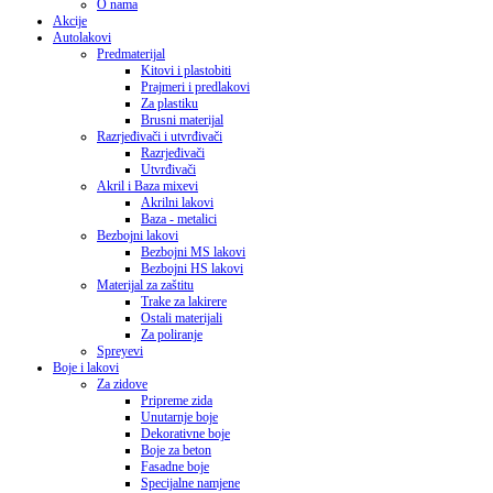
O nama
Akcije
Autolakovi
Predmaterijal
Kitovi i plastobiti
Prajmeri i predlakovi
Za plastiku
Brusni materijal
Razrjeđivači i utvrđivači
Razrjeđivači
Utvrđivači
Akril i Baza mixevi
Akrilni lakovi
Baza - metalici
Bezbojni lakovi
Bezbojni MS lakovi
Bezbojni HS lakovi
Materijal za zaštitu
Trake za lakirere
Ostali materijali
Za poliranje
Spreyevi
Boje i lakovi
Za zidove
Pripreme zida
Unutarnje boje
Dekorativne boje
Boje za beton
Fasadne boje
Specijalne namjene