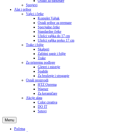
Ostalo za parketare
Sprejevi
Alat i pribor
Valjci i četke
Komplet Valjak
Ostali pribor za premaze
Specijalne četke
Standardne četke
Ulošci valjka do 17 cm
Ulošci valjka preko 17 cm
Trake i folije
Skalperi
Zaštitni papir i folije
Trake
Za pripremu podloge
Gleteri i mistrije
Špahtle
Za brušenje i struganje
Ostali proizvodi
HTZ Oprema
Wagner
Za keramičare
Akcije alata
Color creativa
DO IT
Setovi
Menu
Početna