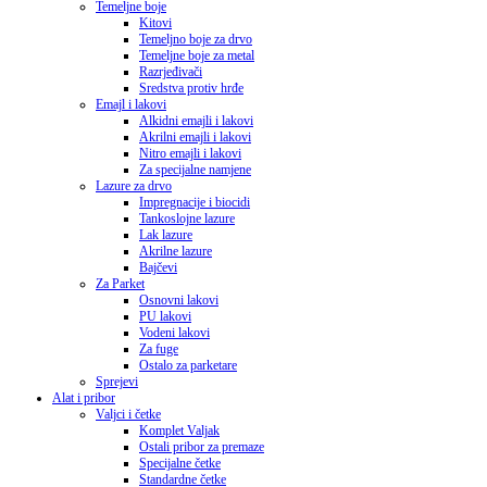
Temeljne boje
Kitovi
Temeljno boje za drvo
Temeljne boje za metal
Razrjeđivači
Sredstva protiv hrđe
Emajl i lakovi
Alkidni emajli i lakovi
Akrilni emajli i lakovi
Nitro emajli i lakovi
Za specijalne namjene
Lazure za drvo
Impregnacije i biocidi
Tankoslojne lazure
Lak lazure
Akrilne lazure
Bajčevi
Za Parket
Osnovni lakovi
PU lakovi
Vodeni lakovi
Za fuge
Ostalo za parketare
Sprejevi
Alat i pribor
Valjci i četke
Komplet Valjak
Ostali pribor za premaze
Specijalne četke
Standardne četke