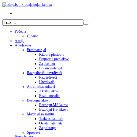
Početna
O nama
Akcije
Autolakovi
Predmaterijal
Kitovi i plastobiti
Prajmeri i predlakovi
Za plastiku
Brusni materijal
Razrjeđivači i utvrđivači
Razrjeđivači
Utvrđivači
Akril i Baza mixevi
Akrilni lakovi
Baza - metalici
Bezbojni lakovi
Bezbojni MS lakovi
Bezbojni HS lakovi
Materijal za zaštitu
Trake za lakirere
Ostali materijali
Za poliranje
Spreyevi