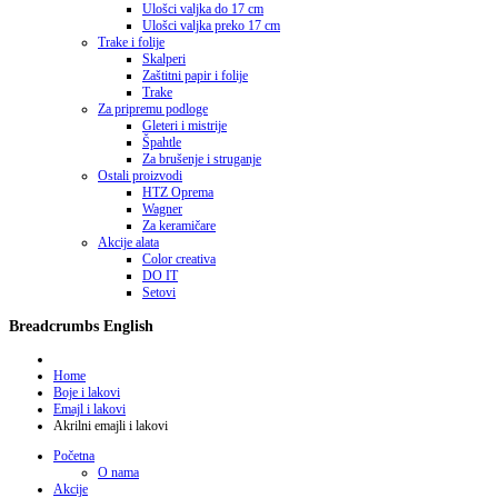
Ulošci valjka do 17 cm
Ulošci valjka preko 17 cm
Trake i folije
Skalperi
Zaštitni papir i folije
Trake
Za pripremu podloge
Gleteri i mistrije
Špahtle
Za brušenje i struganje
Ostali proizvodi
HTZ Oprema
Wagner
Za keramičare
Akcije alata
Color creativa
DO IT
Setovi
Breadcrumbs English
Home
Boje i lakovi
Emajl i lakovi
Akrilni emajli i lakovi
Početna
O nama
Akcije