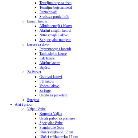
Temeljno boje za drvo
Temeljne boje za metal
Razrjeđivači
Sredstva protiv hrđe
Emajl i lakovi
Alkidni emajli i lakovi
Akrilni emajli i lakovi
Nitro emajli i lakovi
Za specijalne namjene
Lazure za drvo
Impregnacije i biocidi
Tankoslojne lazure
Lak lazure
Akrilne lazure
Bajčevi
Za Parket
Osnovni lakovi
PU lakovi
Vodeni lakovi
Za fuge
Ostalo za parketare
Sprejevi
Alat i pribor
Valjci i četke
Komplet Valjak
Ostali pribor za premaze
Specijalne četke
Standardne četke
Ulošci valjka do 17 cm
Ulošci valjka preko 17 cm