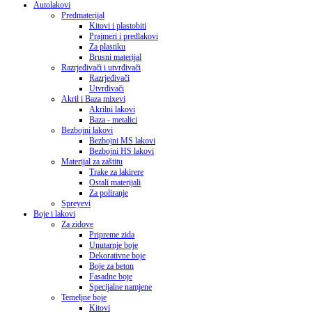
Autolakovi
Predmaterijal
Kitovi i plastobiti
Prajmeri i predlakovi
Za plastiku
Brusni materijal
Razrjeđivači i utvrđivači
Razrjeđivači
Utvrđivači
Akril i Baza mixevi
Akrilni lakovi
Baza - metalici
Bezbojni lakovi
Bezbojni MS lakovi
Bezbojni HS lakovi
Materijal za zaštitu
Trake za lakirere
Ostali materijali
Za poliranje
Spreyevi
Boje i lakovi
Za zidove
Pripreme zida
Unutarnje boje
Dekorativne boje
Boje za beton
Fasadne boje
Specijalne namjene
Temeljne boje
Kitovi