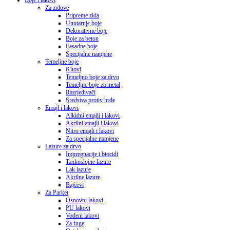
Boje i lakovi
Za zidove
Pripreme zida
Unutarnje boje
Dekorativne boje
Boje za beton
Fasadne boje
Specijalne namjene
Temeljne boje
Kitovi
Temeljno boje za drvo
Temeljne boje za metal
Razrjeđivači
Sredstva protiv hrđe
Emajl i lakovi
Alkidni emajli i lakovi
Akrilni emajli i lakovi
Nitro emajli i lakovi
Za specijalne namjene
Lazure za drvo
Impregnacije i biocidi
Tankoslojne lazure
Lak lazure
Akrilne lazure
Bajčevi
Za Parket
Osnovni lakovi
PU lakovi
Vodeni lakovi
Za fuge