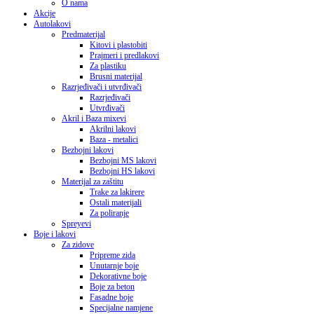
O nama
Akcije
Autolakovi
Predmaterijal
Kitovi i plastobiti
Prajmeri i predlakovi
Za plastiku
Brusni materijal
Razrjeđivači i utvrđivači
Razrjeđivači
Utvrđivači
Akril i Baza mixevi
Akrilni lakovi
Baza - metalici
Bezbojni lakovi
Bezbojni MS lakovi
Bezbojni HS lakovi
Materijal za zaštitu
Trake za lakirere
Ostali materijali
Za poliranje
Spreyevi
Boje i lakovi
Za zidove
Pripreme zida
Unutarnje boje
Dekorativne boje
Boje za beton
Fasadne boje
Specijalne namjene