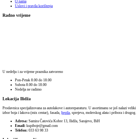
O nama
Uslovi i pravila korištenja
Radno vrijeme
U nedelju i za vrijeme praznika zatvoreno
Pon-Petak
8.00 do 18.00
Subota
8.00 do 18.00
Nedelja
ne radimo
Lokacija Ilidža
Prodavnica specijalizovana za autolakove i autoreparaturu. U asortimanu se još nalazi veliki
izbor boja i lakova (mix centar), fasada,
ljepila
, sprejeva, molerskog alata i pribora i drugog.
Adresa:
Samira Čatovića Kobre 13, Ilidža, Sarajevo, BiH
Email:
kupiboje@gmail.com
Telefon:
033 63 98 33