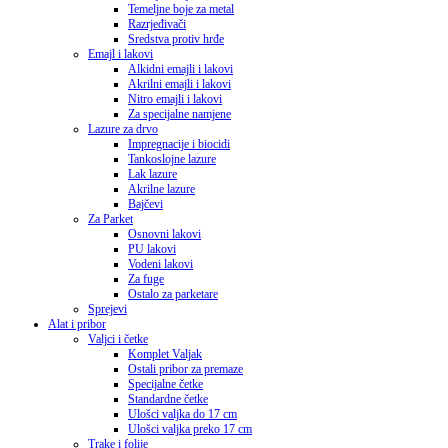
Temeljne boje za metal
Razrjeđivači
Sredstva protiv hrđe
Emajl i lakovi
Alkidni emajli i lakovi
Akrilni emajli i lakovi
Nitro emajli i lakovi
Za specijalne namjene
Lazure za drvo
Impregnacije i biocidi
Tankoslojne lazure
Lak lazure
Akrilne lazure
Bajčevi
Za Parket
Osnovni lakovi
PU lakovi
Vodeni lakovi
Za fuge
Ostalo za parketare
Sprejevi
Alat i pribor
Valjci i četke
Komplet Valjak
Ostali pribor za premaze
Specijalne četke
Standardne četke
Ulošci valjka do 17 cm
Ulošci valjka preko 17 cm
Trake i folije