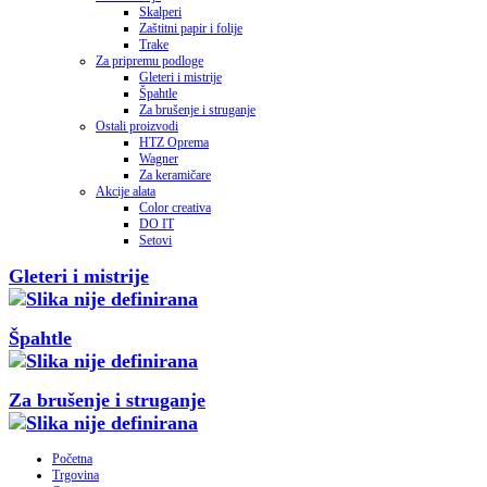
Skalperi
Zaštitni papir i folije
Trake
Za pripremu podloge
Gleteri i mistrije
Špahtle
Za brušenje i struganje
Ostali proizvodi
HTZ Oprema
Wagner
Za keramičare
Akcije alata
Color creativa
DO IT
Setovi
Gleteri i mistrije
Špahtle
Za brušenje i struganje
Početna
Trgovina