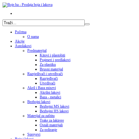
Početna
O nama
Akcije
Autolakovi
Predmaterijal
Kitovi i plastobiti
Prajmeri i predlakovi
Za plastiku
Brusni materijal
Razrjeđivači i utvrđivači
Razrjeđivači
Utvrđivači
Akril i Baza mixevi
Akrilni lakovi
Baza - metalici
Bezbojni lakovi
Bezbojni MS lakovi
Bezbojni HS lakovi
Materijal za zaštitu
Trake za lakirere
Ostali materijali
Za poliranje
Spreyevi