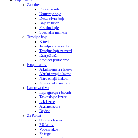
Boje i lakovi
Za zidove
Pripreme zida
Unutarnje boje
Dekorativne boje
Boje za beton
Fasadne boje
Specijalne namjene
Temeljne boje
Kitovi
Temeljno boje za drvo
Temeljne boje za metal
Razrjeđivači
Sredstva protiv hrđe
Emajl i lakovi
Alkidni emajli i lakovi
Akrilni emajli i lakovi
Nitro emajli i lakovi
Za specijalne namjene
Lazure za drvo
Impregnacije i biocidi
Tankoslojne lazure
Lak lazure
Akrilne lazure
Bajčevi
Za Parket
Osnovni lakovi
PU lakovi
Vodeni lakovi
Za fuge