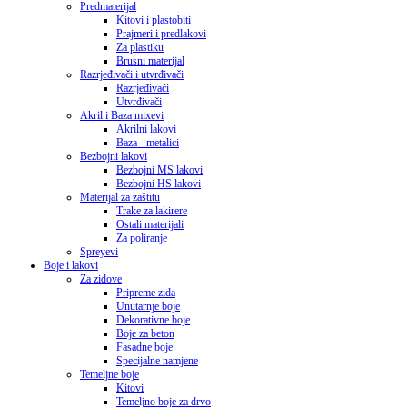
Predmaterijal
Kitovi i plastobiti
Prajmeri i predlakovi
Za plastiku
Brusni materijal
Razrjeđivači i utvrđivači
Razrjeđivači
Utvrđivači
Akril i Baza mixevi
Akrilni lakovi
Baza - metalici
Bezbojni lakovi
Bezbojni MS lakovi
Bezbojni HS lakovi
Materijal za zaštitu
Trake za lakirere
Ostali materijali
Za poliranje
Spreyevi
Boje i lakovi
Za zidove
Pripreme zida
Unutarnje boje
Dekorativne boje
Boje za beton
Fasadne boje
Specijalne namjene
Temeljne boje
Kitovi
Temeljno boje za drvo