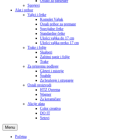
Ostalo za parketare
Sprejevi
Alat i pribor
Valjci i četke
Komplet Valjak
Ostali pribor za premaze
Specijalne četke
Standardne četke
Ulošci valjka do 17 cm
Ulošci valjka preko 17 cm
Trake i folije
Skalperi
Zaštitni papir i folije
Trake
Za pripremu podloge
Gleteri i mistrije
Špahtle
Za brušenje i struganje
Ostali proizvodi
HTZ Oprema
Wagner
Za keramičare
Akcije alata
Color creativa
DO IT
Setovi
Menu
Početna