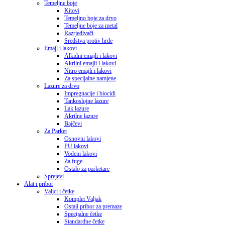
Temeljne boje
Kitovi
Temeljno boje za drvo
Temeljne boje za metal
Razrjeđivači
Sredstva protiv hrđe
Emajl i lakovi
Alkidni emajli i lakovi
Akrilni emajli i lakovi
Nitro emajli i lakovi
Za specijalne namjene
Lazure za drvo
Impregnacije i biocidi
Tankoslojne lazure
Lak lazure
Akrilne lazure
Bajčevi
Za Parket
Osnovni lakovi
PU lakovi
Vodeni lakovi
Za fuge
Ostalo za parketare
Sprejevi
Alat i pribor
Valjci i četke
Komplet Valjak
Ostali pribor za premaze
Specijalne četke
Standardne četke