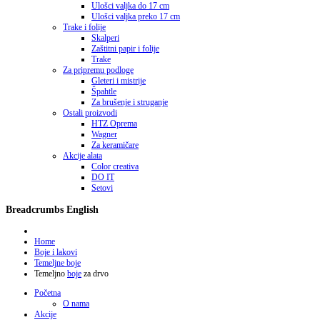
Ulošci valjka do 17 cm
Ulošci valjka preko 17 cm
Trake i folije
Skalperi
Zaštitni papir i folije
Trake
Za pripremu podloge
Gleteri i mistrije
Špahtle
Za brušenje i struganje
Ostali proizvodi
HTZ Oprema
Wagner
Za keramičare
Akcije alata
Color creativa
DO IT
Setovi
Breadcrumbs English
Home
Boje i lakovi
Temeljne boje
Temeljno
boje
za drvo
Početna
O nama
Akcije