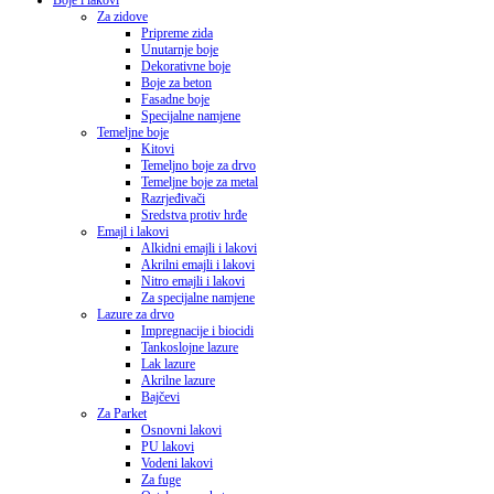
Boje i lakovi
Za zidove
Pripreme zida
Unutarnje boje
Dekorativne boje
Boje za beton
Fasadne boje
Specijalne namjene
Temeljne boje
Kitovi
Temeljno boje za drvo
Temeljne boje za metal
Razrjeđivači
Sredstva protiv hrđe
Emajl i lakovi
Alkidni emajli i lakovi
Akrilni emajli i lakovi
Nitro emajli i lakovi
Za specijalne namjene
Lazure za drvo
Impregnacije i biocidi
Tankoslojne lazure
Lak lazure
Akrilne lazure
Bajčevi
Za Parket
Osnovni lakovi
PU lakovi
Vodeni lakovi
Za fuge