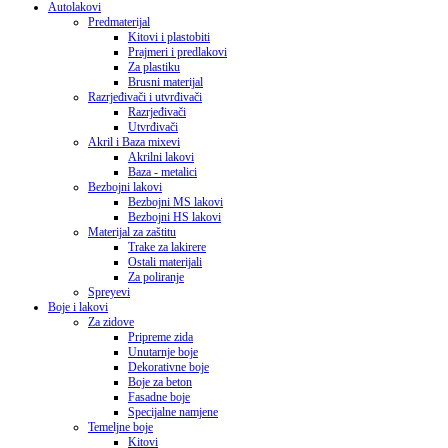
Autolakovi
Predmaterijal
Kitovi i plastobiti
Prajmeri i predlakovi
Za plastiku
Brusni materijal
Razrjeđivači i utvrđivači
Razrjeđivači
Utvrđivači
Akril i Baza mixevi
Akrilni lakovi
Baza - metalici
Bezbojni lakovi
Bezbojni MS lakovi
Bezbojni HS lakovi
Materijal za zaštitu
Trake za lakirere
Ostali materijali
Za poliranje
Spreyevi
Boje i lakovi
Za zidove
Pripreme zida
Unutarnje boje
Dekorativne boje
Boje za beton
Fasadne boje
Specijalne namjene
Temeljne boje
Kitovi