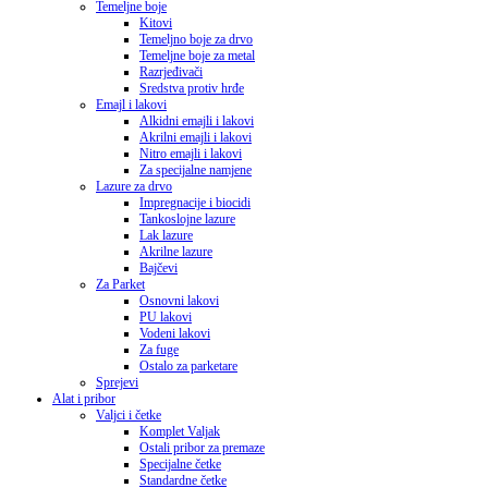
Temeljne boje
Kitovi
Temeljno boje za drvo
Temeljne boje za metal
Razrjeđivači
Sredstva protiv hrđe
Emajl i lakovi
Alkidni emajli i lakovi
Akrilni emajli i lakovi
Nitro emajli i lakovi
Za specijalne namjene
Lazure za drvo
Impregnacije i biocidi
Tankoslojne lazure
Lak lazure
Akrilne lazure
Bajčevi
Za Parket
Osnovni lakovi
PU lakovi
Vodeni lakovi
Za fuge
Ostalo za parketare
Sprejevi
Alat i pribor
Valjci i četke
Komplet Valjak
Ostali pribor za premaze
Specijalne četke
Standardne četke