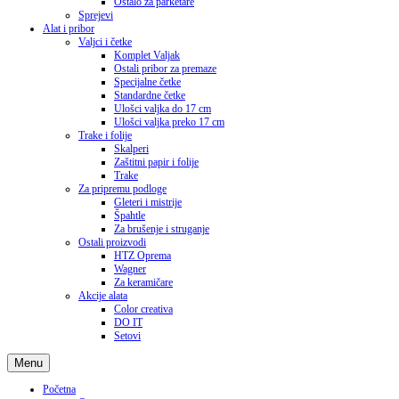
Ostalo za parketare
Sprejevi
Alat i pribor
Valjci i četke
Komplet Valjak
Ostali pribor za premaze
Specijalne četke
Standardne četke
Ulošci valjka do 17 cm
Ulošci valjka preko 17 cm
Trake i folije
Skalperi
Zaštitni papir i folije
Trake
Za pripremu podloge
Gleteri i mistrije
Špahtle
Za brušenje i struganje
Ostali proizvodi
HTZ Oprema
Wagner
Za keramičare
Akcije alata
Color creativa
DO IT
Setovi
Menu
Početna