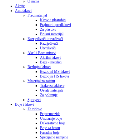
O nama
Akcije
Autolakovi
Predmaterijal
Kitovi i plastobiti
Prajmeri i predlakovi
Za plastiku
Brusni materijal
Razrjeđivači i utvrđivači
Razrjeđivači
Utvrđivači
Akril i Baza mixevi
Akrilni lakovi
Baza - metalici
Bezbojni lakovi
Bezbojni MS lakovi
Bezbojni HS lakovi
Materijal za zaštitu
Trake za lakirere
Ostali materijali
Za poliranje
Spreyevi
Boje i lakovi
Za zidove
Pripreme zida
Unutarnje boje
Dekorativne boje
Boje za beton
Fasadne boje
Specijalne namjene