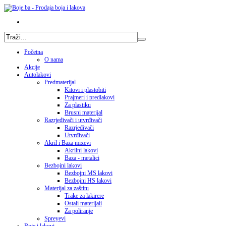
Početna
O nama
Akcije
Autolakovi
Predmaterijal
Kitovi i plastobiti
Prajmeri i predlakovi
Za plastiku
Brusni materijal
Razrjeđivači i utvrđivači
Razrjeđivači
Utvrđivači
Akril i Baza mixevi
Akrilni lakovi
Baza - metalici
Bezbojni lakovi
Bezbojni MS lakovi
Bezbojni HS lakovi
Materijal za zaštitu
Trake za lakirere
Ostali materijali
Za poliranje
Spreyevi