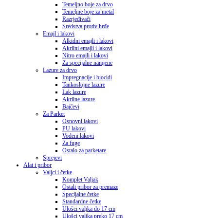
Temeljno boje za drvo
Temeljne boje za metal
Razrjeđivači
Sredstva protiv hrđe
Emajl i lakovi
Alkidni emajli i lakovi
Akrilni emajli i lakovi
Nitro emajli i lakovi
Za specijalne namjene
Lazure za drvo
Impregnacije i biocidi
Tankoslojne lazure
Lak lazure
Akrilne lazure
Bajčevi
Za Parket
Osnovni lakovi
PU lakovi
Vodeni lakovi
Za fuge
Ostalo za parketare
Sprejevi
Alat i pribor
Valjci i četke
Komplet Valjak
Ostali pribor za premaze
Specijalne četke
Standardne četke
Ulošci valjka do 17 cm
Ulošci valjka preko 17 cm