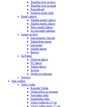
Temeljno boje za drvo
Temeljne boje za metal
Razrjeđivači
Sredstva protiv hrđe
Emajl i lakovi
Alkidni emajli i lakovi
Akrilni emajli i lakovi
Nitro emajli i lakovi
Za specijalne namjene
Lazure za drvo
Impregnacije i biocidi
Tankoslojne lazure
Lak lazure
Akrilne lazure
Bajčevi
Za Parket
Osnovni lakovi
PU lakovi
Vodeni lakovi
Za fuge
Ostalo za parketare
Sprejevi
Alat i pribor
Valjci i četke
Komplet Valjak
Ostali pribor za premaze
Specijalne četke
Standardne četke
Ulošci valjka do 17 cm
Ulošci valjka preko 17 cm