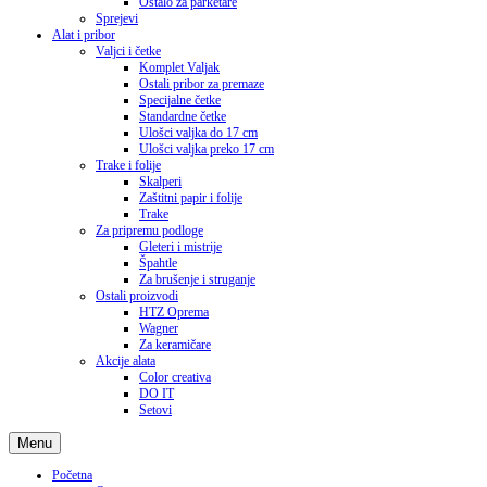
Ostalo za parketare
Sprejevi
Alat i pribor
Valjci i četke
Komplet Valjak
Ostali pribor za premaze
Specijalne četke
Standardne četke
Ulošci valjka do 17 cm
Ulošci valjka preko 17 cm
Trake i folije
Skalperi
Zaštitni papir i folije
Trake
Za pripremu podloge
Gleteri i mistrije
Špahtle
Za brušenje i struganje
Ostali proizvodi
HTZ Oprema
Wagner
Za keramičare
Akcije alata
Color creativa
DO IT
Setovi
Menu
Početna