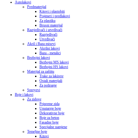
Autolakovi
Predmaterijal
Kitovi i plastobiti
Prajmeri i predlakovi
Za plastiku
Brusni materijal
Razrjeđivači i utvrđivači
Razrjeđivači
Utvrđivači
Akril i Baza mixevi
Akrilni lakovi
Baza - metalici
Bezbojni lakovi
Bezbojni MS lakovi
Bezbojni HS lakovi
Materijal za zaštitu
Trake za lakirere
Ostali materijali
Za poliranje
Spreyevi
Boje i lakovi
Za zidove
Pripreme zida
Unutarnje boje
Dekorativne boje
Boje za beton
Fasadne boje
Specijalne namjene
Temeljne boje
Kitovi