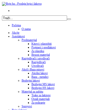
Početna
O nama
Akcije
Autolakovi
Predmaterijal
Kitovi i plastobiti
Prajmeri i predlakovi
Za plastiku
Brusni materijal
Razrjeđivači i utvrđivači
Razrjeđivači
Utvrđivači
Akril i Baza mixevi
Akrilni lakovi
Baza - metalici
Bezbojni lakovi
Bezbojni MS lakovi
Bezbojni HS lakovi
Materijal za zaštitu
Trake za lakirere
Ostali materijali
Za poliranje
Spreyevi