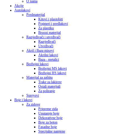
O nama
Akcije
Autolakovi
Predmaterijal
Kitovi i plastobiti
Prajmeri i predlakovi
Za plastiku
Brusni materijal
Razrjeđivači i utvrđivači
Razrjeđivači
Utvrđivači
Akril i Baza mixevi
Akrilni lakovi
Baza - metalici
Bezbojni lakovi
Bezbojni MS lakovi
Bezbojni HS lakovi
Materijal za zaštitu
Trake za lakirere
Ostali materijali
Za poliranje
Spreyevi
Boje i lakovi
Za zidove
Pripreme zida
Unutarnje boje
Dekorativne boje
Boje za beton
Fasadne boje
Specijalne namjene