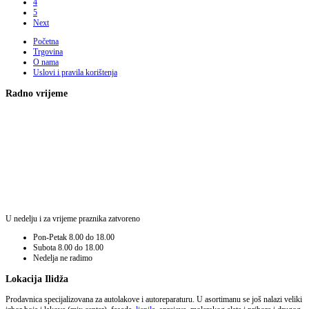
4
5
Next
Početna
Trgovina
O nama
Uslovi i pravila korištenja
Radno vrijeme
U nedelju i za vrijeme praznika zatvoreno
Pon-Petak
8.00 do 18.00
Subota
8.00 do 18.00
Nedelja
ne radimo
Lokacija Ilidža
Prodavnica specijalizovana za autolakove i autoreparaturu. U asortimanu se još nalazi veliki