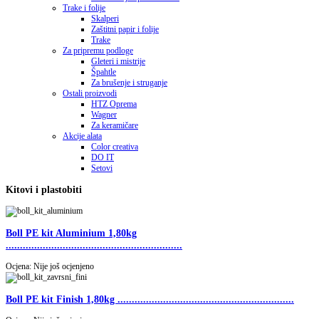
Trake i folije
Skalperi
Zaštitni papir i folije
Trake
Za pripremu podloge
Gleteri i mistrije
Špahtle
Za brušenje i struganje
Ostali proizvodi
HTZ Oprema
Wagner
Za keramičare
Akcije alata
Color creativa
DO IT
Setovi
Kitovi i plastobiti
Boll PE kit Aluminium 1,80kg
..............................................................
Ocjena: Nije još ocjenjeno
Boll PE kit Finish 1,80kg ..............................................................