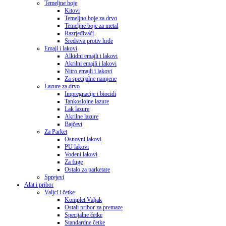
Temeljne boje
Kitovi
Temeljno boje za drvo
Temeljne boje za metal
Razrjeđivači
Sredstva protiv hrđe
Emajl i lakovi
Alkidni emajli i lakovi
Akrilni emajli i lakovi
Nitro emajli i lakovi
Za specijalne namjene
Lazure za drvo
Impregnacije i biocidi
Tankoslojne lazure
Lak lazure
Akrilne lazure
Bajčevi
Za Parket
Osnovni lakovi
PU lakovi
Vodeni lakovi
Za fuge
Ostalo za parketare
Sprejevi
Alat i pribor
Valjci i četke
Komplet Valjak
Ostali pribor za premaze
Specijalne četke
Standardne četke