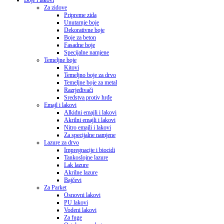
Boje i lakovi
Za zidove
Pripreme zida
Unutarnje boje
Dekorativne boje
Boje za beton
Fasadne boje
Specijalne namjene
Temeljne boje
Kitovi
Temeljno boje za drvo
Temeljne boje za metal
Razrjeđivači
Sredstva protiv hrđe
Emajl i lakovi
Alkidni emajli i lakovi
Akrilni emajli i lakovi
Nitro emajli i lakovi
Za specijalne namjene
Lazure za drvo
Impregnacije i biocidi
Tankoslojne lazure
Lak lazure
Akrilne lazure
Bajčevi
Za Parket
Osnovni lakovi
PU lakovi
Vodeni lakovi
Za fuge