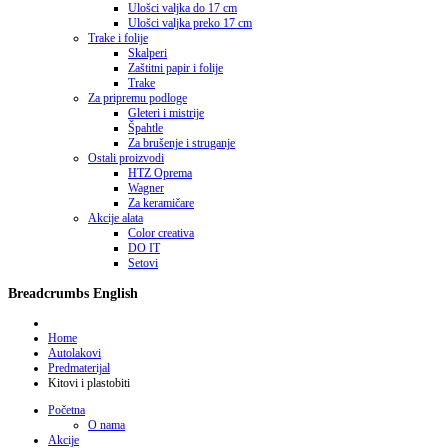
Ulošci valjka do 17 cm
Ulošci valjka preko 17 cm
Trake i folije
Skalperi
Zaštitni papir i folije
Trake
Za pripremu podloge
Gleteri i mistrije
Špahtle
Za brušenje i struganje
Ostali proizvodi
HTZ Oprema
Wagner
Za keramičare
Akcije alata
Color creativa
DO IT
Setovi
Breadcrumbs English
Home
Autolakovi
Predmaterijal
Kitovi i plastobiti
Početna
O nama
Akcije