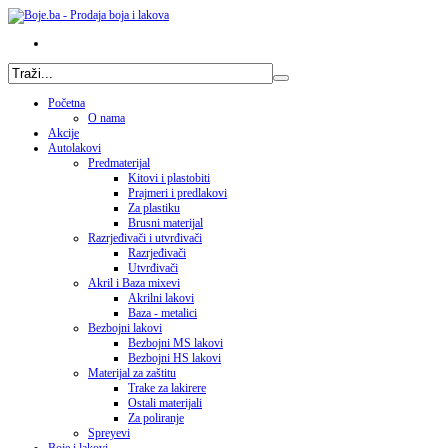
Početna
O nama
Akcije
Autolakovi
Predmaterijal
Kitovi i plastobiti
Prajmeri i predlakovi
Za plastiku
Brusni materijal
Razrjeđivači i utvrđivači
Razrjeđivači
Utvrđivači
Akril i Baza mixevi
Akrilni lakovi
Baza - metalici
Bezbojni lakovi
Bezbojni MS lakovi
Bezbojni HS lakovi
Materijal za zaštitu
Trake za lakirere
Ostali materijali
Za poliranje
Spreyevi