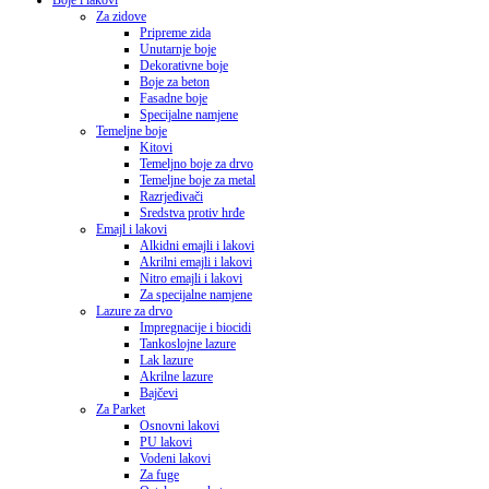
Boje i lakovi
Za zidove
Pripreme zida
Unutarnje boje
Dekorativne boje
Boje za beton
Fasadne boje
Specijalne namjene
Temeljne boje
Kitovi
Temeljno boje za drvo
Temeljne boje za metal
Razrjeđivači
Sredstva protiv hrđe
Emajl i lakovi
Alkidni emajli i lakovi
Akrilni emajli i lakovi
Nitro emajli i lakovi
Za specijalne namjene
Lazure za drvo
Impregnacije i biocidi
Tankoslojne lazure
Lak lazure
Akrilne lazure
Bajčevi
Za Parket
Osnovni lakovi
PU lakovi
Vodeni lakovi
Za fuge