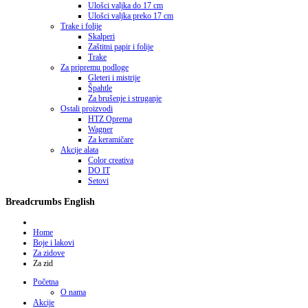
Ulošci valjka do 17 cm
Ulošci valjka preko 17 cm
Trake i folije
Skalperi
Zaštitni papir i folije
Trake
Za pripremu podloge
Gleteri i mistrije
Špahtle
Za brušenje i struganje
Ostali proizvodi
HTZ Oprema
Wagner
Za keramičare
Akcije alata
Color creativa
DO IT
Setovi
Breadcrumbs English
Home
Boje i lakovi
Za zidove
Za zid
Početna
O nama
Akcije