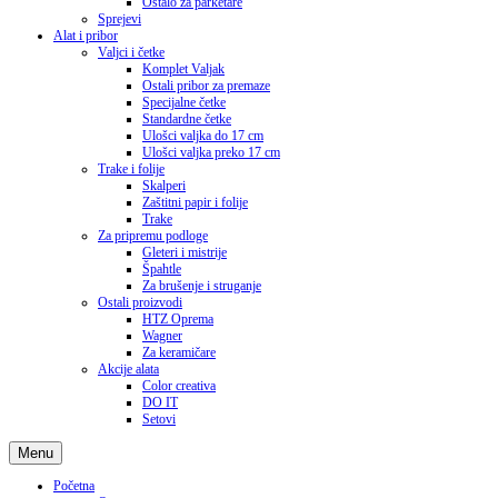
Ostalo za parketare
Sprejevi
Alat i pribor
Valjci i četke
Komplet Valjak
Ostali pribor za premaze
Specijalne četke
Standardne četke
Ulošci valjka do 17 cm
Ulošci valjka preko 17 cm
Trake i folije
Skalperi
Zaštitni papir i folije
Trake
Za pripremu podloge
Gleteri i mistrije
Špahtle
Za brušenje i struganje
Ostali proizvodi
HTZ Oprema
Wagner
Za keramičare
Akcije alata
Color creativa
DO IT
Setovi
Menu
Početna