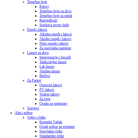
Temeljne boje
Kitovi
Temeljno boje za drvo
Temeljne boje za metal
Razrjeđivači
Sredstva protiv hrđe
Emajl i lakovi
Alkidni emajli i lakovi
Akrilni emajli i lakovi
Nitro emajli i lakovi
Za specijalne namjene
Lazure za drvo
Impregnacije i biocidi
Tankoslojne lazure
Lak lazure
Akrilne lazure
Bajčevi
Za Parket
Osnovni lakovi
PU lakovi
Vodeni lakovi
Za fuge
Ostalo za parketare
Sprejevi
Alat i pribor
Valjci i četke
Komplet Valjak
Ostali pribor za premaze
Specijalne četke
Standardne četke