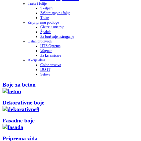
Trake i folije
Skalperi
Zaštitni papir i folije
Trake
Za pripremu podloge
Gleteri i mistrije
Špahtle
Za brušenje i struganje
Ostali proizvodi
HTZ Oprema
Wagner
Za keramičare
Akcije alata
Color creativa
DO IT
Setovi
Boje za beton
Dekorativne boje
Fasadne boje
Priprema zida