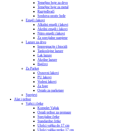
Temeljno boje za drvo
Temeljne boje za metal
Razrjeđivači
Sredstva protiv hrđe
Emajl i lakovi
Alkidni emajli i lakovi
Akrilni emajli i lakovi
Nitro emajli i lakovi
Za specijalne namjene
Lazure za drvo
Impregnacije i biocidi
Tankoslojne lazure
Lak lazure
Akrilne lazure
Bajčevi
Za Parket
Osnovni lakovi
PU lakovi
Vodeni lakovi
Za fuge
Ostalo za parketare
Sprejevi
Alat i pribor
Valjci i četke
Komplet Valjak
Ostali pribor za premaze
Specijalne četke
Standardne četke
Ulošci valjka do 17 cm
Ulošci valjka preko 17 cm