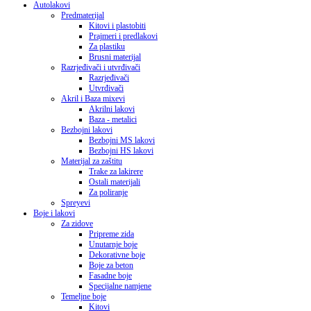
Autolakovi
Predmaterijal
Kitovi i plastobiti
Prajmeri i predlakovi
Za plastiku
Brusni materijal
Razrjeđivači i utvrđivači
Razrjeđivači
Utvrđivači
Akril i Baza mixevi
Akrilni lakovi
Baza - metalici
Bezbojni lakovi
Bezbojni MS lakovi
Bezbojni HS lakovi
Materijal za zaštitu
Trake za lakirere
Ostali materijali
Za poliranje
Spreyevi
Boje i lakovi
Za zidove
Pripreme zida
Unutarnje boje
Dekorativne boje
Boje za beton
Fasadne boje
Specijalne namjene
Temeljne boje
Kitovi