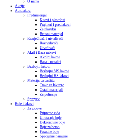
O nama
Akcije
Autolakovi
Predmaterijal
Kitovi i plastobiti
Prajmeri i predlakovi
Za plastiku
Brusni materijal
Razrjeđivači i utvrđivači
Razrjeđivači
Utvrđivači
Akril i Baza mixevi
Akrilni lakovi
Baza - metalici
Bezbojni lakovi
Bezbojni MS lakovi
Bezbojni HS lakovi
Materijal za zaštitu
Trake za lakirere
Ostali materijali
Za poliranje
Spreyevi
Boje i lakovi
Za zidove
Pripreme zida
Unutarnje boje
Dekorativne boje
Boje za beton
Fasadne boje
Specijalne namjene