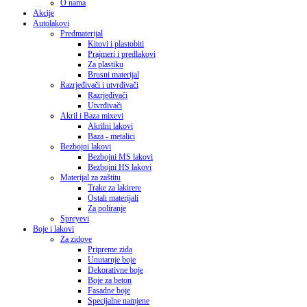
O nama
Akcije
Autolakovi
Predmaterijal
Kitovi i plastobiti
Prajmeri i predlakovi
Za plastiku
Brusni materijal
Razrjeđivači i utvrđivači
Razrjeđivači
Utvrđivači
Akril i Baza mixevi
Akrilni lakovi
Baza - metalici
Bezbojni lakovi
Bezbojni MS lakovi
Bezbojni HS lakovi
Materijal za zaštitu
Trake za lakirere
Ostali materijali
Za poliranje
Spreyevi
Boje i lakovi
Za zidove
Pripreme zida
Unutarnje boje
Dekorativne boje
Boje za beton
Fasadne boje
Specijalne namjene