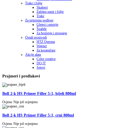
Trake i folije
Skalperi
Zaštitni papir i folije
Trake
Za pripremu podloge
Gleteri i mistrije
Špahtle
Za brušenje i struganje
Ostali proizvodi
HTZ Oprema
Wagner
Za keramičare
Akcije alata
Color creativa
DO IT
Setovi
Prajmeri i predlakovi
Boll 2-k HS Primer Filler 5:1, bijeli 800ml
Ocjena: Nije još ocjenjeno
Boll 2-k HS Primer Filler 5:1, crni 800ml
Ocjena: Nije još ocjenjeno