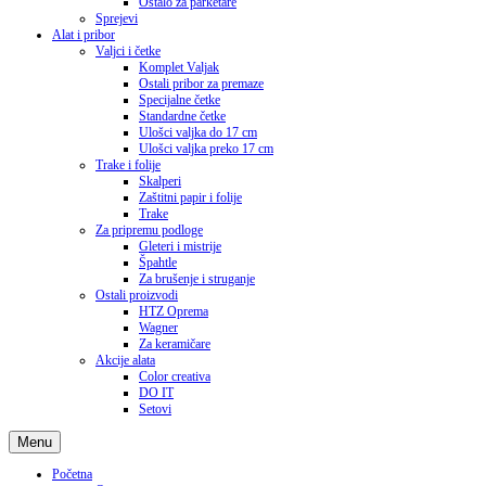
Ostalo za parketare
Sprejevi
Alat i pribor
Valjci i četke
Komplet Valjak
Ostali pribor za premaze
Specijalne četke
Standardne četke
Ulošci valjka do 17 cm
Ulošci valjka preko 17 cm
Trake i folije
Skalperi
Zaštitni papir i folije
Trake
Za pripremu podloge
Gleteri i mistrije
Špahtle
Za brušenje i struganje
Ostali proizvodi
HTZ Oprema
Wagner
Za keramičare
Akcije alata
Color creativa
DO IT
Setovi
Menu
Početna