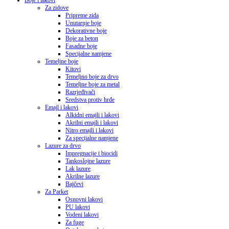
Boje i lakovi
Za zidove
Pripreme zida
Unutarnje boje
Dekorativne boje
Boje za beton
Fasadne boje
Specijalne namjene
Temeljne boje
Kitovi
Temeljno boje za drvo
Temeljne boje za metal
Razrjeđivači
Sredstva protiv hrđe
Emajl i lakovi
Alkidni emajli i lakovi
Akrilni emajli i lakovi
Nitro emajli i lakovi
Za specijalne namjene
Lazure za drvo
Impregnacije i biocidi
Tankoslojne lazure
Lak lazure
Akrilne lazure
Bajčevi
Za Parket
Osnovni lakovi
PU lakovi
Vodeni lakovi
Za fuge