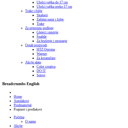
Ulošci valjka do 17 cm
Ulošci valjka preko 17 cm
Trake i folije
Skalperi
Zaštitni papir i folije
Trake
Za pripremu podloge
Gleteri i mistrije
Špahtle
Za brušenje i struganje
Ostali proizvodi
HTZ Oprema
Wagner
Za keramičare
Akcije alata
Color creativa
DO IT
Setovi
Breadcrumbs English
Home
Autolakovi
Predmaterijal
Prajmeri i predlakovi
Početna
O nama
Akcije