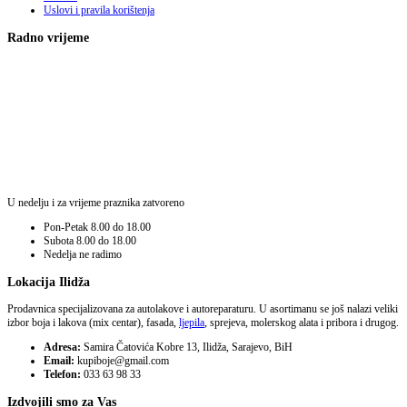
Uslovi i pravila korištenja
Radno vrijeme
U nedelju i za vrijeme praznika zatvoreno
Pon-Petak
8.00 do 18.00
Subota
8.00 do 18.00
Nedelja
ne radimo
Lokacija Ilidža
Prodavnica specijalizovana za autolakove i autoreparaturu. U asortimanu se još nalazi veliki
izbor boja i lakova (mix centar), fasada,
ljepila
, sprejeva, molerskog alata i pribora i drugog.
Adresa:
Samira Čatovića Kobre 13, Ilidža, Sarajevo, BiH
Email:
kupiboje@gmail.com
Telefon:
033 63 98 33
Izdvojili smo za Vas