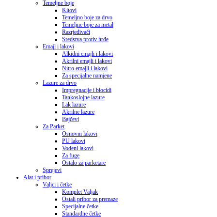
Temeljne boje
Kitovi
Temeljno boje za drvo
Temeljne boje za metal
Razrjeđivači
Sredstva protiv hrđe
Emajl i lakovi
Alkidni emajli i lakovi
Akrilni emajli i lakovi
Nitro emajli i lakovi
Za specijalne namjene
Lazure za drvo
Impregnacije i biocidi
Tankoslojne lazure
Lak lazure
Akrilne lazure
Bajčevi
Za Parket
Osnovni lakovi
PU lakovi
Vodeni lakovi
Za fuge
Ostalo za parketare
Sprejevi
Alat i pribor
Valjci i četke
Komplet Valjak
Ostali pribor za premaze
Specijalne četke
Standardne četke