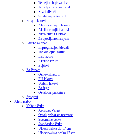
Temeljno boje za drvo
Temeljne boje za metal
Razrjeđivači
Sredstva protiv hrđe
Emajl i lakovi
Alkidni emajli i lakovi
Akrilni emajli i lakovi
Nitro emajli i lakovi
Za specijalne namjene
Lazure za drvo
Impregnacije i biocidi
Tankoslojne lazure
Lak lazure
Akrilne lazure
Bajčevi
Za Parket
Osnovni lakovi
PU lakovi
Vodeni lakovi
Za fuge
Ostalo za parketare
Sprejevi
Alat i pribor
Valjci i četke
Komplet Valjak
Ostali pribor za premaze
Specijalne četke
Standardne četke
Ulošci valjka do 17 cm
Ulošci valjka preko 17 cm