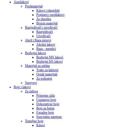
Autolakovi
Predmaterijal
Kitovi i plastobiti
Prajmeri i predlakovi
Za plastiku
Brusni materijal
Razrjeđivači i utvrđivači
Razrjeđivači
Utvrđivači
Akril i Baza mixevi
Akrilni lakovi
Baza - metalici
Bezbojni lakovi
Bezbojni MS lakovi
Bezbojni HS lakovi
Materijal za zaštitu
Trake za lakirere
Ostali materijali
Za poliranje
Spreyevi
Boje i lakovi
Za zidove
Pripreme zida
Unutarnje boje
Dekorativne boje
Boje za beton
Fasadne boje
Specijalne namjene
Temeljne boje
Kitovi