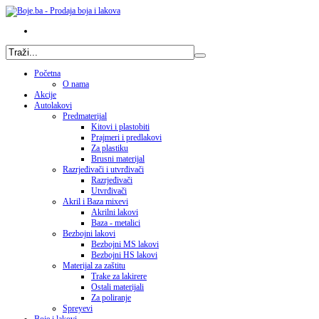
Početna
O nama
Akcije
Autolakovi
Predmaterijal
Kitovi i plastobiti
Prajmeri i predlakovi
Za plastiku
Brusni materijal
Razrjeđivači i utvrđivači
Razrjeđivači
Utvrđivači
Akril i Baza mixevi
Akrilni lakovi
Baza - metalici
Bezbojni lakovi
Bezbojni MS lakovi
Bezbojni HS lakovi
Materijal za zaštitu
Trake za lakirere
Ostali materijali
Za poliranje
Spreyevi