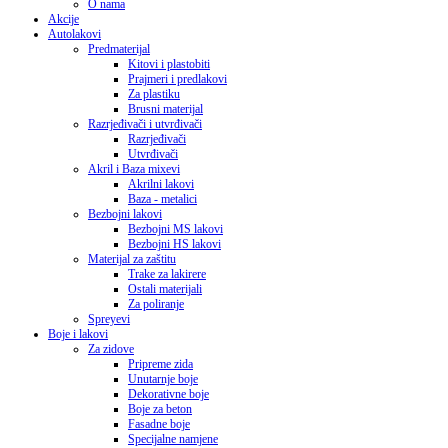
O nama
Akcije
Autolakovi
Predmaterijal
Kitovi i plastobiti
Prajmeri i predlakovi
Za plastiku
Brusni materijal
Razrjeđivači i utvrđivači
Razrjeđivači
Utvrđivači
Akril i Baza mixevi
Akrilni lakovi
Baza - metalici
Bezbojni lakovi
Bezbojni MS lakovi
Bezbojni HS lakovi
Materijal za zaštitu
Trake za lakirere
Ostali materijali
Za poliranje
Spreyevi
Boje i lakovi
Za zidove
Pripreme zida
Unutarnje boje
Dekorativne boje
Boje za beton
Fasadne boje
Specijalne namjene