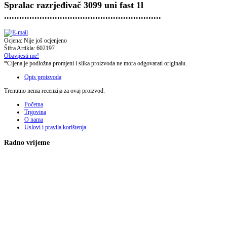
Spralac razrjeđivač 3099 uni fast 1l
..............................................................
Ocjena: Nije još ocjenjeno
Šifra Artikla: 602197
Obavijesti me!
*Cijena je podložna promjeni i slika proizvoda ne mora odgovarati originalu.
Opis proizvoda
Trenutno nema recenzija za ovaj proizvod.
Početna
Trgovina
O nama
Uslovi i pravila korištenja
Radno vrijeme