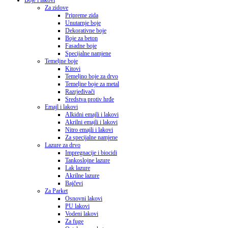
Boje i lakovi
Za zidove
Pripreme zida
Unutarnje boje
Dekorativne boje
Boje za beton
Fasadne boje
Specijalne namjene
Temeljne boje
Kitovi
Temeljno boje za drvo
Temeljne boje za metal
Razrjeđivači
Sredstva protiv hrđe
Emajl i lakovi
Alkidni emajli i lakovi
Akrilni emajli i lakovi
Nitro emajli i lakovi
Za specijalne namjene
Lazure za drvo
Impregnacije i biocidi
Tankoslojne lazure
Lak lazure
Akrilne lazure
Bajčevi
Za Parket
Osnovni lakovi
PU lakovi
Vodeni lakovi
Za fuge