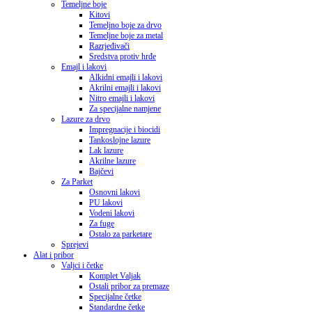
Temeljne boje
Kitovi
Temeljno boje za drvo
Temeljne boje za metal
Razrjeđivači
Sredstva protiv hrđe
Emajl i lakovi
Alkidni emajli i lakovi
Akrilni emajli i lakovi
Nitro emajli i lakovi
Za specijalne namjene
Lazure za drvo
Impregnacije i biocidi
Tankoslojne lazure
Lak lazure
Akrilne lazure
Bajčevi
Za Parket
Osnovni lakovi
PU lakovi
Vodeni lakovi
Za fuge
Ostalo za parketare
Sprejevi
Alat i pribor
Valjci i četke
Komplet Valjak
Ostali pribor za premaze
Specijalne četke
Standardne četke