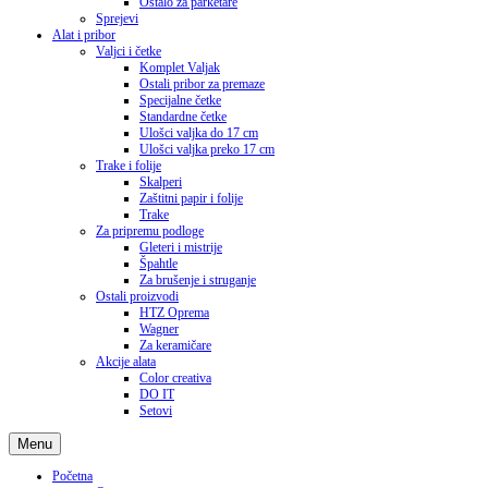
Ostalo za parketare
Sprejevi
Alat i pribor
Valjci i četke
Komplet Valjak
Ostali pribor za premaze
Specijalne četke
Standardne četke
Ulošci valjka do 17 cm
Ulošci valjka preko 17 cm
Trake i folije
Skalperi
Zaštitni papir i folije
Trake
Za pripremu podloge
Gleteri i mistrije
Špahtle
Za brušenje i struganje
Ostali proizvodi
HTZ Oprema
Wagner
Za keramičare
Akcije alata
Color creativa
DO IT
Setovi
Menu
Početna