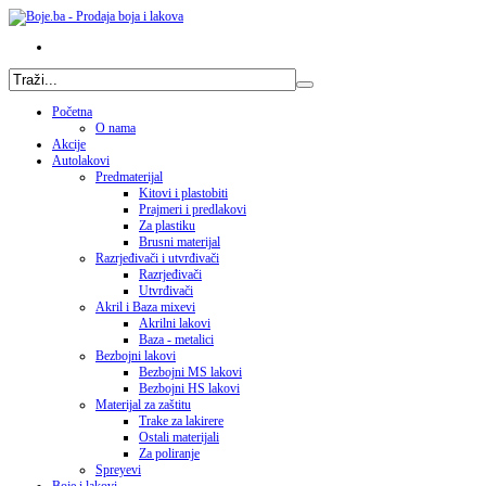
Početna
O nama
Akcije
Autolakovi
Predmaterijal
Kitovi i plastobiti
Prajmeri i predlakovi
Za plastiku
Brusni materijal
Razrjeđivači i utvrđivači
Razrjeđivači
Utvrđivači
Akril i Baza mixevi
Akrilni lakovi
Baza - metalici
Bezbojni lakovi
Bezbojni MS lakovi
Bezbojni HS lakovi
Materijal za zaštitu
Trake za lakirere
Ostali materijali
Za poliranje
Spreyevi