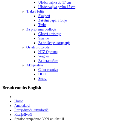
Ulošci valjka do 17 cm
Ulošci valjka preko 17 cm
Trake i folije
Skalperi
Zaštitni papir i folije
Trake
Za pripremu podloge
Gleteri i mistrije
Špahtle
Za brušenje i struganje
Ostali proizvodi
HTZ Oprema
Wagner
Za keramičare
Akcije alata
Color creativa
DO IT
Setovi
Breadcrumbs English
Home
Autolakovi
Razrjeđivači i utvrđivači
Razrjeđivači
Spralac razrjeđivač 3099 uni fast 1l ..............................................................